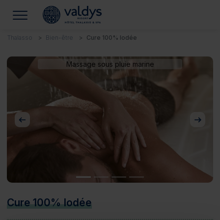
Thalasso
Bien-être
Cure 100% Iodée
Massage sous pluie marine
Précédent
Suivan
Cure 100% Iodée