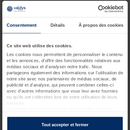
Je souhaite me relaxer
6 jours • 17 soins
Consentement
Détails
À propos des cookies
Partez à la découverte des essentiels de la thalasso et de tous
ses bienfaits.
Ce séjour vous promet un véritable concentré de soins
d'hydrothérapie et d'algothérapie riches en oligo-éléments et
Ce site web utilise des cookies.
minéraux. Effet relaxant garanti.
Les cookies nous permettent de personnaliser le contenu
et les annonces, d'offrir des fonctionnalités relatives aux
médias sociaux et d'analyser notre trafic. Nous
Programme des soins
partageons également des informations sur l'utilisation de
notre site avec nos partenaires de médias sociaux, de
Soins spa
publicité et d'analyse, qui peuvent combiner celles-ci
1 gommage corps sous pluie marine
?
avec d'autres informations que vous leur avez fournies
2 massages sous pluie marine (15 mn)
?
ou qu'ils ont collectées lors de votre utilisation de leurs
services.
Soins thalasso
Consulter notre politique de gestion des cookies
1 hydromassage manuel
?
3 bains hydromassants aux cristaux de mer ou à la gelée
Tout accepter et fermer
d'algues
?