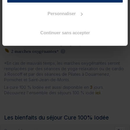
2 douches à jet massant (protocole du Docteur Bagot)
?
2 pluies marines
?
Personnaliser
2 enveloppements de crème d'algues laminaires sur
matelas d'eau chauffant
?
Continuer sans accepter
Séances collectives
2 séances de relaxation aquatique
?
2 marches oxygénantes*
?
*En cas de mauvais temps, les marches oxygénantes seront
remplacées par des séances de yoga-relaxation ou de cardio
à Roscoff et par des séances de Pilates à Douarnenez,
Pornichet et Saint-Jean-de-Monts.
La cure 100 % Iodée est aussi disponible en
3
jours.
Découvrez l'ensemble des séjours 100 % iodé
ici
.
Les bienfaits du séjour Cure 100% Iodée