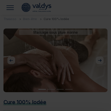
Thalasso
Bien-être
Cure 100% Iodée
Massage sous pluie marine
Précédent
Suivan
Cure 100% Iodée