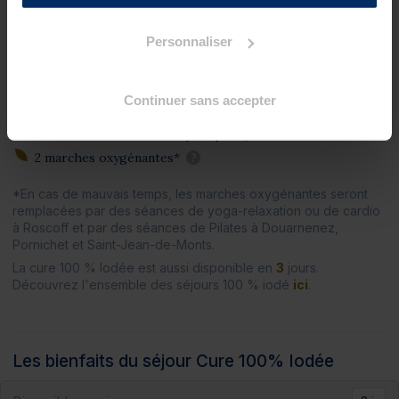
2 douches à jet massant (protocole du Docteur Bagot)
?
2 pluies marines
?
Personnaliser
2 enveloppements de crème d'algues laminaires sur
matelas d'eau chauffant
?
Continuer sans accepter
Séances collectives
2 séances de relaxation aquatique
?
2 marches oxygénantes*
?
*En cas de mauvais temps, les marches oxygénantes seront
remplacées par des séances de yoga-relaxation ou de cardio
à Roscoff et par des séances de Pilates à Douarnenez,
Pornichet et Saint-Jean-de-Monts.
La cure 100 % Iodée est aussi disponible en
3
jours.
Découvrez l'ensemble des séjours 100 % iodé
ici
.
Les bienfaits du séjour Cure 100% Iodée