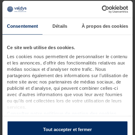
Je souhaite me relaxer
6 jours • 17 soins
Consentement
Détails
À propos des cookies
Partez à la découverte des essentiels de la thalasso et de tous
ses bienfaits.
Ce séjour vous promet un véritable concentré de soins
d'hydrothérapie et d'algothérapie riches en oligo-éléments et
Ce site web utilise des cookies.
minéraux. Effet relaxant garanti.
Les cookies nous permettent de personnaliser le contenu
et les annonces, d'offrir des fonctionnalités relatives aux
médias sociaux et d'analyser notre trafic. Nous
Programme des soins
partageons également des informations sur l'utilisation de
notre site avec nos partenaires de médias sociaux, de
Soins spa
publicité et d'analyse, qui peuvent combiner celles-ci
1 gommage corps sous pluie marine
?
avec d'autres informations que vous leur avez fournies
2 massages sous pluie marine (15 mn)
?
ou qu'ils ont collectées lors de votre utilisation de leurs
services.
Soins thalasso
Consulter notre politique de gestion des cookies
1 hydromassage manuel
?
3 bains hydromassants aux cristaux de mer ou à la gelée
Tout accepter et fermer
d'algues
?