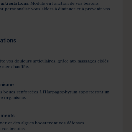
 articulations
. Modulé en fonction de vos besoins,
personnalisé vous aidera à diminuer et à prévenir vos
lations
ite vos douleurs articulaires, grâce aux massages ciblés
de mer chauffée.
anisme
les boues renforcées à l'Harpagophytum apporteront un
re organisme.
léments
 mer et des algues boosteront vos défenses
 vos besoins.