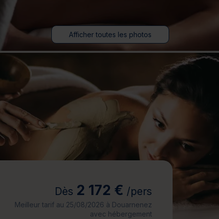
jours
Journée détente
Afficher toutes les photos
2 172 €
Dès
/pers
Meilleur tarif au 25/08/2026 à Douarnenez
avec hébergement