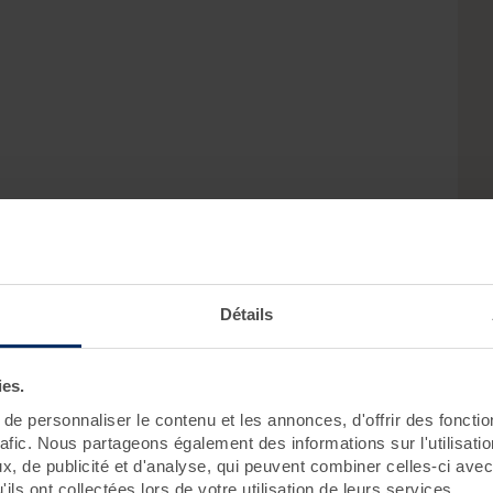
Détails
ies.
ion :
e personnaliser le contenu et les annonces, d'offrir des fonctio
rafic. Nous partageons également des informations sur l'utilisati
, de publicité et d'analyse, qui peuvent combiner celles-ci avec
Roscoff
Pornichet - Baie de La Baule
ils ont collectées lors de votre utilisation de leurs services.