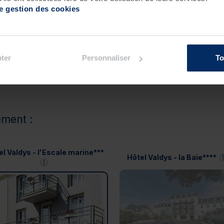
de gestion des cookies
ter
Personnaliser
To
ement :
el Valdys - l'Escale marine***
Hôtel Valdys - la Baie****