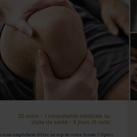
Cure de 6 jours et +
Mini-cure 3 à 5 jours
Escapade 1 à 2 
25 soins - 1 consultation médicale ou
visite de santé - 6 jours /6 nuits
s
vous empêchent d’être au top de votre forme ? Optez