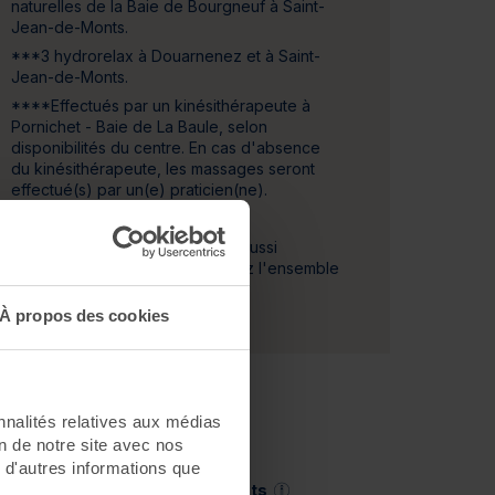
naturelles de la Baie de Bourgneuf à Saint-
Jean-de-Monts.
***3 hydrorelax à Douarnenez et à Saint-
Jean-de-Monts.
****Effectués par un kinésithérapeute à
Pornichet - Baie de La Baule, selon
disponibilités du centre. En cas d'absence
du kinésithérapeute, les massages seront
effectué(s) par un(e) praticien(ne).
Le séjour Cure Articulations est aussi
disponible en
3
jours. Découvrez l'ensemble
de ces séjours
ICI
.
À propos des cookies
nnalités relatives aux médias
on de notre site avec nos
 d'autres informations que
Saint-Jean-de-Monts