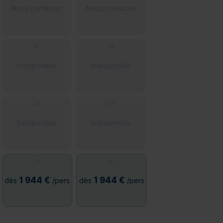
Nous contacter
Nous contacter
15
16
Indisponible
Indisponible
22
23
Indisponible
Indisponible
29
30
1 944 €
1 944 €
dès
/pers
dès
/pers