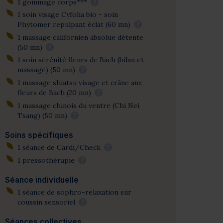
1 gommage corps***
?
1 soin visage Cyfolia bio - soin
Phytomer repulpant éclat (60 mn)
?
1 massage californien absolue détente
(50 mn)
?
1 soin sérénité fleurs de Bach (bilan et
massage) (50 mn)
?
1 massage shiatsu visage et crâne aux
fleurs de Bach (20 mn)
?
1 massage chinois du ventre (Chi Nei
Tsang) (50 mn)
?
Soins spécifiques
1 séance de Cardi/Check
?
1 pressothérapie
?
Séance individuelle
1 séance de sophro-relaxation sur
coussin sensoriel
?
Séances collectives