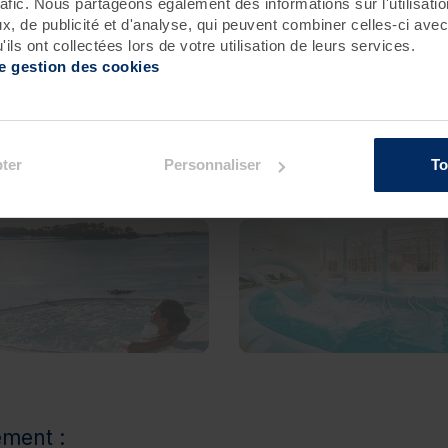
rafic. Nous partageons également des informations sur l'utilisati
, de publicité et d'analyse, qui peuvent combiner celles-ci avec
ils ont collectées lors de votre utilisation de leurs services.
de gestion des cookies
ion :
ter
Personnaliser
To
Roscoff
Pornichet - Baie de La Baule
ement :