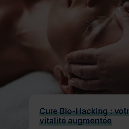
Bien-être
Santé
Minceur
Sur-mesure
Cure Bio-Hacking : vot
vitalité augmentée