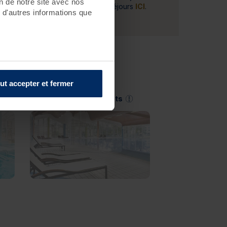
on de notre site avec nos
Découvrez l'ensemble de ces séjours
ICI
.
 d'autres informations que
ut accepter et fermer
Saint-Jean-de-Monts