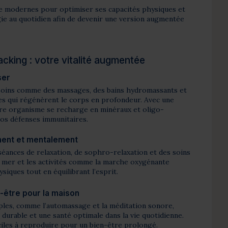
e modernes pour optimiser ses capacités physiques et
ie au quotidien afin de devenir une version augmentée
acking : votre vitalité augmentée
ser
soins comme des massages, des bains hydromassants et
s qui régénèrent le corps en profondeur. Avec une
tre organisme se recharge en minéraux et oligo-
vos défenses immunitaires.
ment et mentalement
séances de relaxation, de sophro-relaxation et des soins
e mer et les activités comme la marche oxygénante
siques tout en équilibrant l’esprit.
-être pour la maison
ples, comme l’automassage et la méditation sonore,
durable et une santé optimale dans la vie quotidienne.
ciles à reproduire pour un bien-être prolongé.