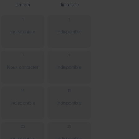
samedi
dimanche
1
2
Indisponible
Indisponible
8
9
Nous contacter
Indisponible
15
16
Indisponible
Indisponible
22
23
Indisponible
Indisponible