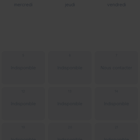
mercredi
jeudi
vendredi
5
6
7
Indisponible
Indisponible
Nous contacter
12
13
14
Indisponible
Indisponible
Indisponible
19
20
21
Indisponible
Indisponible
Indisponible