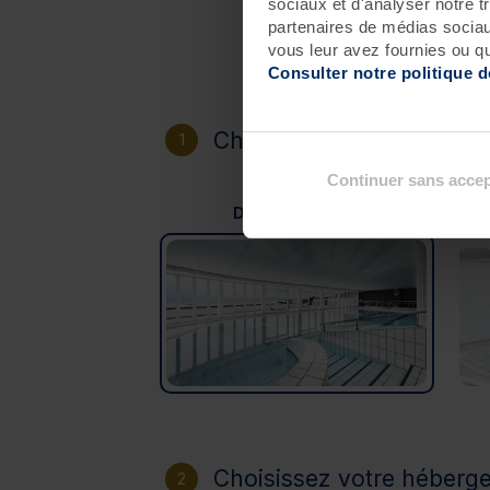
sociaux et d'analyser notre t
partenaires de médias sociaux
vous leur avez fournies ou qu'
Consulter notre politique 
Choisissez votre destinat
1
Continuer sans accep
Douarnenez
Choisissez votre héberg
2