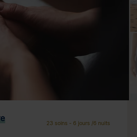
Cure de 6 jours et +
Mini-cure 3 à 5 jours
Escapade 1 à 2 
re
23 soins - 6 jours /6 nuits