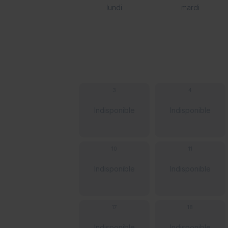
lundi
mardi
3
4
Indisponible
Indisponible
10
11
Indisponible
Indisponible
17
18
Indisponible
Indisponible