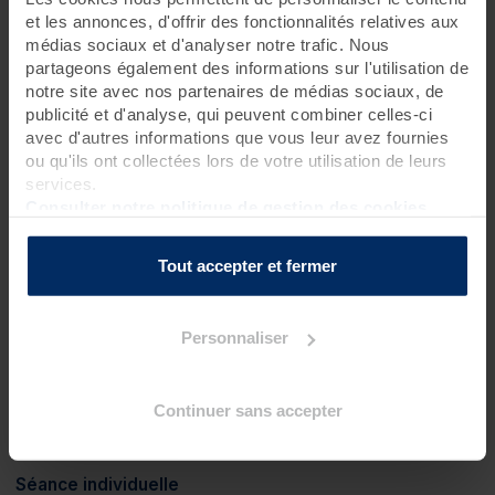
d'algues
?
et les annonces, d'offrir des fonctionnalités relatives aux
2 hydrorelax
?
médias sociaux et d'analyser notre trafic. Nous
1 enveloppement cryogène
?
partageons également des informations sur l'utilisation de
notre site avec nos partenaires de médias sociaux, de
Soins spa
publicité et d'analyse, qui peuvent combiner celles-ci
1 gommage corps***
?
avec d'autres informations que vous leur avez fournies
ou qu'ils ont collectées lors de votre utilisation de leurs
1 soin visage Cyfolia bio - soin Phytomer repulpant éclat
(60 mn)
?
services.
Consulter notre politique de gestion des cookies
1 massage californien absolue détente (50 mn)
?
1 soin sérénité fleurs de Bach (bilan et massage) (50 mn)
?
Tout accepter et fermer
1 massage shiatsu visage et crâne aux fleurs de Bach (20
mn)
?
Personnaliser
1 massage chinois du ventre (Chi Nei Tsang) (50 mn)
?
Soins spécifiques
Continuer sans accepter
1 séance de Cardi/Check
?
1 pressothérapie
?
Séance individuelle