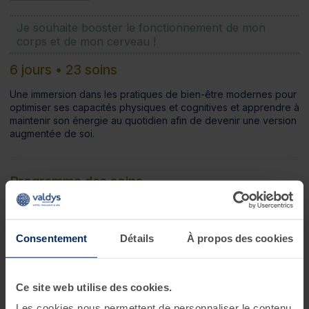
Je souhaite booster le fonctionnement de mon
corps et de mon cerveau !
6 jours • 23 soins
Une immersion dans les pratiques de bien-être modernes pour
optimiser ses capacités physiques et cognitives et apprendre à
maintenir son énergie au quotidien afin de devenir une version
augmentée de soi.
Programme des soins
Conseils d'experts
1 consultation diététique*
?
Consentement
Détails
À propos des cookies
Soins thalasso
2 enveloppements de crème d'algues laminaires sur
matelas d'eau chauffant**
?
Ce site web utilise des cookies.
2 bains hydromassants aux cristaux de mer ou à la gelée
Les cookies nous permettent de personnaliser le contenu