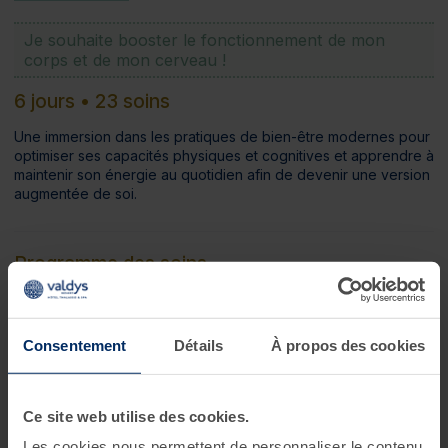
Je souhaite booster le fonctionnement de mon
corps et de mon cerveau !
6 jours • 23 soins
Une immersion dans les pratiques de bien-être modernes pour
optimiser ses capacités physiques et cognitives et apprendre à
maintenir son énergie au quotidien afin de devenir une version
augmentée de soi.
Programme des soins
Conseils d'experts
1 consultation diététique*
?
Consentement
Détails
À propos des cookies
Soins thalasso
2 enveloppements de crème d'algues laminaires sur
matelas d'eau chauffant**
?
Ce site web utilise des cookies.
2 bains hydromassants aux cristaux de mer ou à la gelée
Les cookies nous permettent de personnaliser le contenu