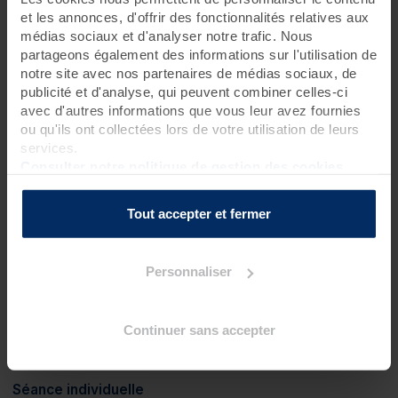
d'algues
?
et les annonces, d'offrir des fonctionnalités relatives aux
2 hydrorelax
?
médias sociaux et d'analyser notre trafic. Nous
1 enveloppement cryogène
?
partageons également des informations sur l'utilisation de
notre site avec nos partenaires de médias sociaux, de
Soins spa
publicité et d'analyse, qui peuvent combiner celles-ci
1 gommage corps***
?
avec d'autres informations que vous leur avez fournies
ou qu'ils ont collectées lors de votre utilisation de leurs
1 soin visage Cyfolia bio - soin Phytomer repulpant éclat
(60 mn)
?
services.
Consulter notre politique de gestion des cookies
1 massage californien absolue détente (50 mn)
?
1 soin sérénité fleurs de Bach (bilan et massage) (50 mn)
?
Tout accepter et fermer
1 massage shiatsu visage et crâne aux fleurs de Bach (20
mn)
?
Personnaliser
1 massage chinois du ventre (Chi Nei Tsang) (50 mn)
?
Soins spécifiques
Continuer sans accepter
1 séance de Cardi/Check
?
1 pressothérapie
?
Séance individuelle