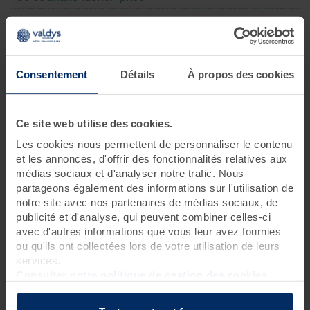
6 jours • 24 soins
Ce séjour phare, dont le programme allie soins relaxants,
bienfaits marins et exercices de remise en forme est idéal pour
Consentement
Détails
À propos des cookies
prendre soin de soi, se reposer et faire le plein d’énergie
.
Programme des soins
Ce site web utilise des cookies.
Les cookies nous permettent de personnaliser le contenu
Soins thalasso
et les annonces, d'offrir des fonctionnalités relatives aux
2 pluies marines
?
médias sociaux et d'analyser notre trafic. Nous
2 douches à jet massant (protocole du Docteur Bagot)
?
partageons également des informations sur l'utilisation de
3 séances de cataplasmes algués*
?
notre site avec nos partenaires de médias sociaux, de
publicité et d'analyse, qui peuvent combiner celles-ci
5 bains hydromassants aux cristaux de mer ou à la gelée
avec d'autres informations que vous leur avez fournies
d'algues
?
ou qu'ils ont collectées lors de votre utilisation de leurs
3 enveloppements de crème d'algues laminaires sur
services.
matelas d'eau chauffant
?
Consulter notre politique de gestion des cookies
3 hydrorelax
?
Soins spa