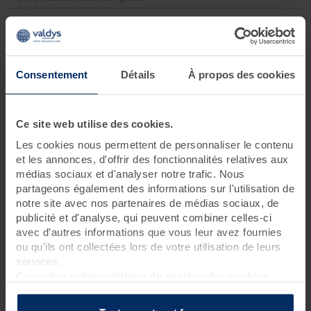
6 jours • 24 soins
Ce séjour phare, dont le programme allie soins relaxants,
bienfaits marins et exercices de remise en forme est idéal pour
Consentement
Détails
À propos des cookies
prendre soin de soi, se reposer et faire le plein d’énergie
.
Programme des soins
Ce site web utilise des cookies.
Les cookies nous permettent de personnaliser le contenu
Soins thalasso
et les annonces, d'offrir des fonctionnalités relatives aux
2 pluies marines
?
médias sociaux et d'analyser notre trafic. Nous
2 douches à jet massant (protocole du Docteur Bagot)
?
partageons également des informations sur l'utilisation de
3 séances de cataplasmes algués*
?
notre site avec nos partenaires de médias sociaux, de
publicité et d'analyse, qui peuvent combiner celles-ci
5 bains hydromassants aux cristaux de mer ou à la gelée
avec d'autres informations que vous leur avez fournies
d'algues
?
ou qu'ils ont collectées lors de votre utilisation de leurs
3 enveloppements de crème d'algues laminaires sur
services.
matelas d'eau chauffant
?
Consulter notre politique de gestion des cookies
3 hydrorelax
?
Soins spa