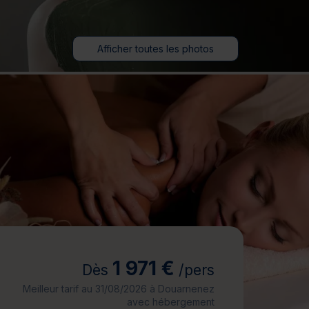
jours
Journée détente
Afficher toutes les photos
1 971 €
Dès
/pers
Meilleur tarif au 31/08/2026 à Douarnenez
avec hébergement