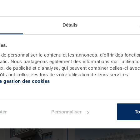
Roscoff
Pornichet - Baie de La Baule
Détails
ies.
e personnaliser le contenu et les annonces, d'offrir des fonctio
rafic. Nous partageons également des informations sur l'utilisati
, de publicité et d'analyse, qui peuvent combiner celles-ci avec
ils ont collectées lors de votre utilisation de leurs services.
de gestion des cookies
ement :
el Valdys - l'Escale marine***
Hôtel Valdys - la Baie****
ter
Personnaliser
To