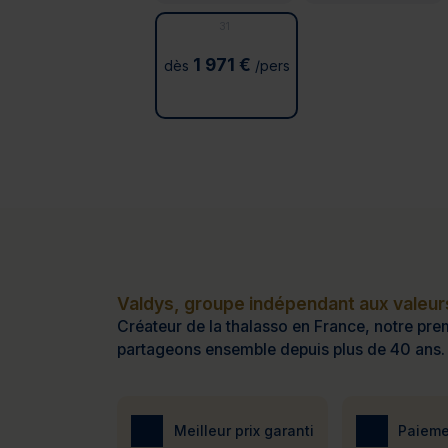
31
1 971 €
dès
/pers
Valdys, groupe indépendant aux valeurs
Créateur de la thalasso en France, notre prem
partageons ensemble depuis plus de 40 ans.
Meilleur prix garanti
Paieme