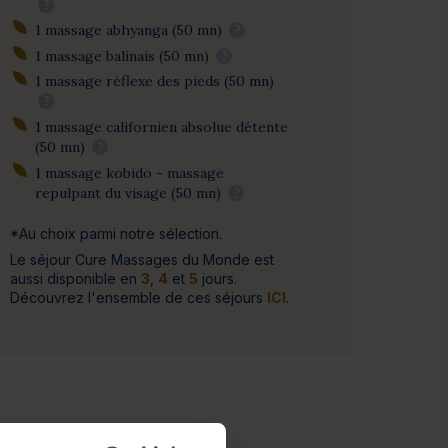
?
1 massage abhyanga (50 mn)
?
1 massage balinais (50 mn)
?
1 massage réflexe des pieds (50 mn)
?
1 massage californien absolue détente
(50 mn)
?
1 massage kobido - massage
repulpant du visage (50 mn)
?
*Au choix parmi notre sélection.
Le séjour Cure Massages du Monde est
aussi disponible en
3
,
4
et
5
jours.
Découvrez l'ensemble de ces séjours
ICI
.