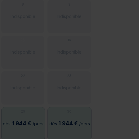
8
9
Indisponible
Indisponible
15
16
Indisponible
Indisponible
22
23
Indisponible
Indisponible
29
30
1 944 €
1 944 €
dès
/pers
dès
/pers