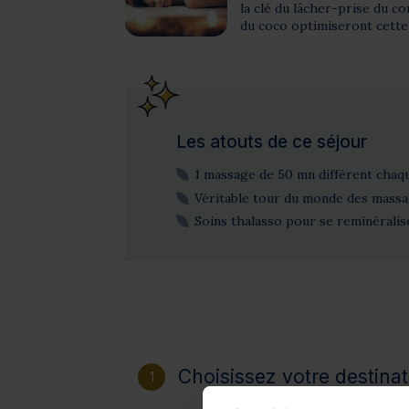
la clé du lâcher-prise du co
du coco optimiseront cette
Les atouts de ce séjour
1 massage de 50 mn différent chaq
Véritable tour du monde des mass
Soins thalasso pour se reminérali
Choisissez votre destinat
1