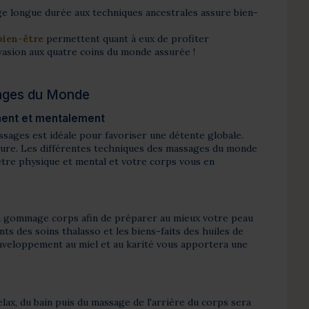
ge longue durée aux techniques ancestrales assure bien-
bien-être
permettent quant à eux de profiter
vasion aux quatre coins du monde assurée !
sages du Monde
ment et mentalement
sages est idéale pour favoriser une détente globale.
e cure. Les différentes techniques des massages du monde
tre physique et mental et votre corps vous en
 gommage corps afin de préparer au mieux votre peau
ts des soins thalasso et les biens-faits des huiles de
enveloppement au miel et au karité vous apportera une
elax, du bain puis du massage de l'arrière du corps sera