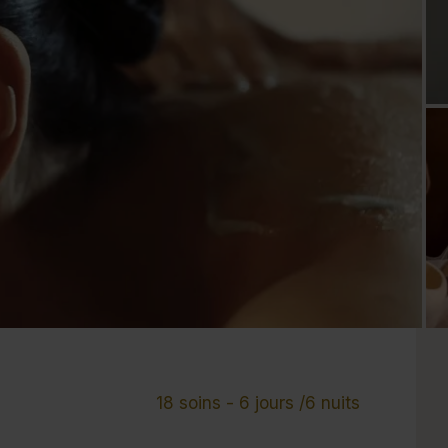
Cure de 6 jours et +
Mini-cure 3 à 5 jours
Escapade 1 à 2 
18 soins - 6 jours /6 nuits