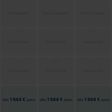
5
6
7
Indisponible
Nous contacter
Nous contacter
12
13
14
Indisponible
Indisponible
Indisponible
19
20
21
Indisponible
Indisponible
Indisponible
26
27
28
1 944 €
1 944 €
1 944 €
dès
/pers
dès
/pers
dès
/pers