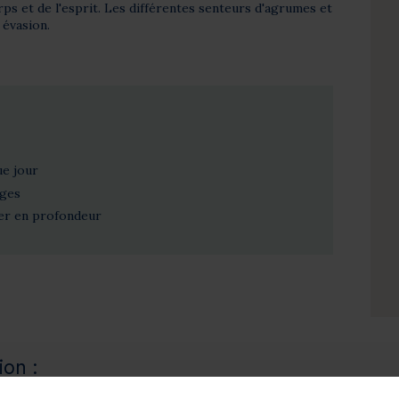
rps et de l'esprit. Les différentes senteurs d'agrumes et
 évasion.
ue jour
ages
ser en profondeur
ion :