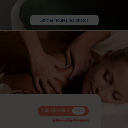
jours
Journée détente
Afficher toutes les photos
EARLYBOOKING
-20%
Dès 1 362 € /pers