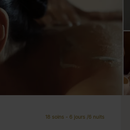
Cure de 6 jours et +
Mini-cure 3 à 5 jours
Escapade 1 à 2 
18 soins - 6 jours /6 nuits