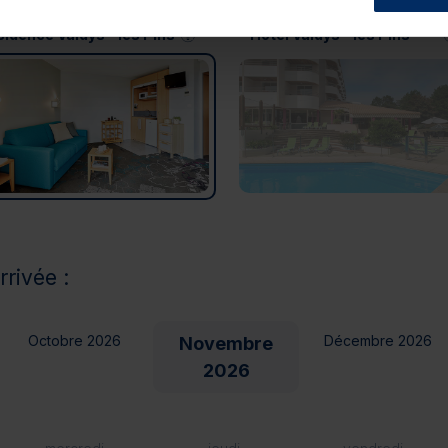
idence Valdys - les Pins
Hôtel Valdys - les Pins****
rrivée :
Octobre 2026
Décembre 2026
Novembre
2026