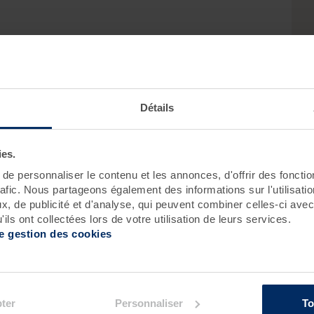
ion :
Détails
Roscoff
Pornichet - Baie de La Baule
ies.
e personnaliser le contenu et les annonces, d'offrir des fonctio
rafic. Nous partageons également des informations sur l'utilisati
, de publicité et d'analyse, qui peuvent combiner celles-ci avec
ils ont collectées lors de votre utilisation de leurs services.
de gestion des cookies
ement :
ter
Personnaliser
To