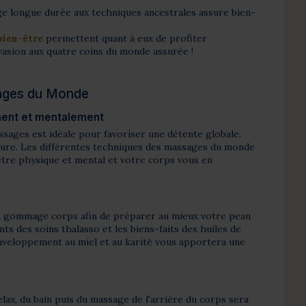
ge longue durée aux techniques ancestrales assure bien-
bien-être
permettent quant à eux de profiter
vasion aux quatre coins du monde assurée !
sages du Monde
ment et mentalement
sages est idéale pour favoriser une détente globale.
e cure. Les différentes techniques des massages du monde
tre physique et mental et votre corps vous en
 gommage corps afin de préparer au mieux votre peau
ts des soins thalasso et les biens-faits des huiles de
enveloppement au miel et au karité vous apportera une
elax, du bain puis du massage de l'arrière du corps sera