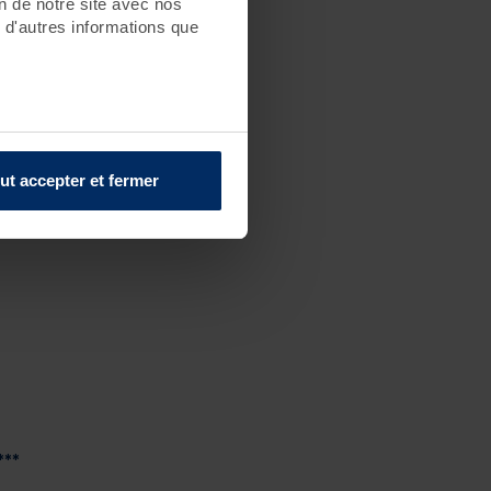
on de notre site avec nos
 d'autres informations que
ut accepter et fermer
***