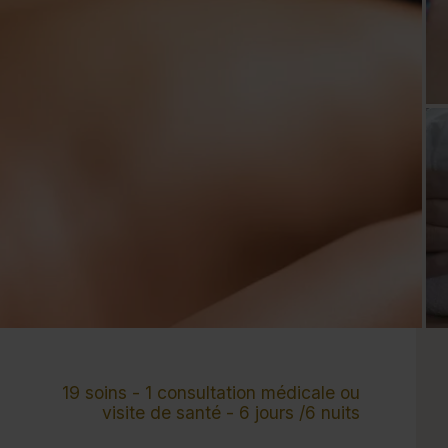
Cure de 6 jours et +
Mini-cure 3 à 5 jours
Escapade 1 à 2 
19 soins - 1 consultation médicale ou
visite de santé - 6 jours /6 nuits