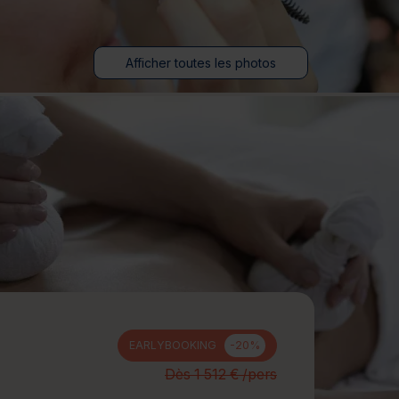
jours
Journée détente
Afficher toutes les photos
EARLYBOOKING
-20%
Dès 1 512 € /pers