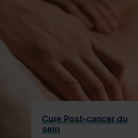
Bien-être
Santé
Minceur
Sur-mesure
Cure Post-cancer du
sein