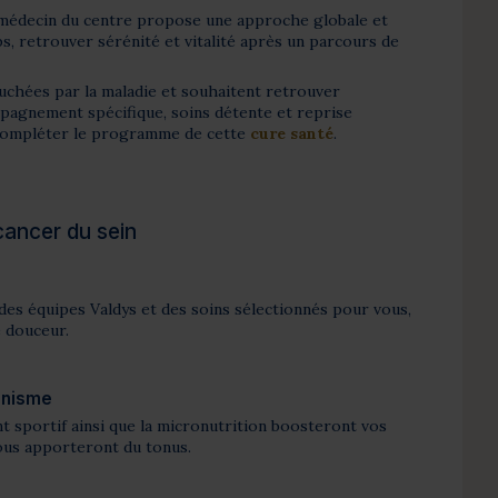
e médecin du centre propose une approche globale et
ps, retrouver sérénité et vitalité après un parcours de
uchées par la maladie et souhaitent retrouver
mpagnement spécifique, soins détente et reprise
 compléter le programme de cette
cure santé
.
cancer du sein
es équipes Valdys et des soins sélectionnés pour vous,
e douceur.
anisme
 sportif ainsi que la micronutrition boosteront vos
ous apporteront du tonus.