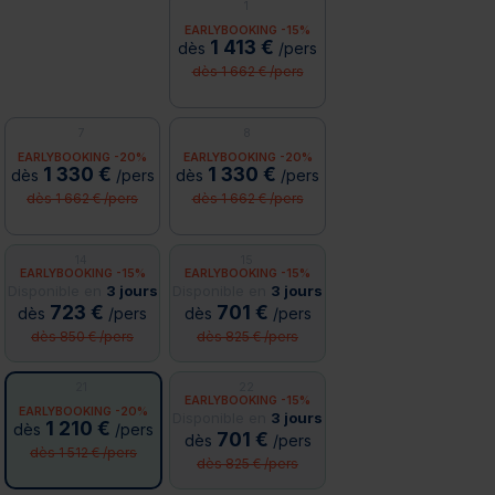
1
EARLYBOOKING -15%
1 413 €
dès
/pers
dès 1 662 € /pers
7
8
EARLYBOOKING -20%
EARLYBOOKING -20%
1 330 €
1 330 €
dès
/pers
dès
/pers
dès 1 662 € /pers
dès 1 662 € /pers
14
15
EARLYBOOKING -15%
EARLYBOOKING -15%
Disponible en
3 jours
Disponible en
3 jours
723 €
701 €
dès
/pers
dès
/pers
dès 850 € /pers
dès 825 € /pers
21
22
EARLYBOOKING -15%
EARLYBOOKING -20%
Disponible en
3 jours
1 210 €
dès
/pers
701 €
dès
/pers
dès 1 512 € /pers
dès 825 € /pers