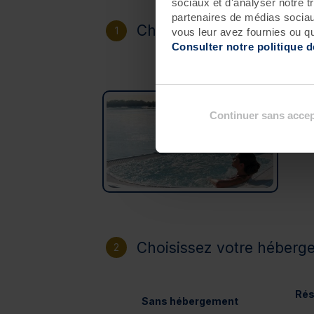
sociaux et d'analyser notre t
partenaires de médias sociaux
Choisissez votre destinat
1
vous leur avez fournies ou qu'
Consulter notre politique 
Roscoff
Continuer sans accep
Choisissez votre héberg
2
Rés
Sans hébergement