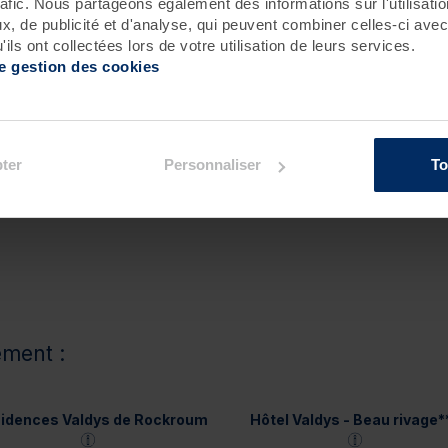
rafic. Nous partageons également des informations sur l'utilisati
, de publicité et d'analyse, qui peuvent combiner celles-ci avec
ion :
ils ont collectées lors de votre utilisation de leurs services.
de gestion des cookies
ter
Personnaliser
To
ement :
idences Valdys de Rockroum
Hôtel Valdys - Beau rivage*