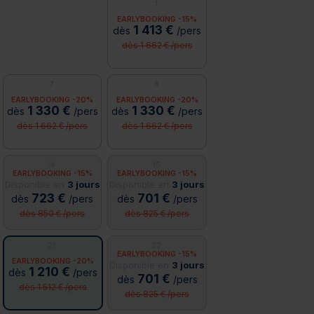
1
EARLYBOOKING -15%
1 413 €
dès
/pers
dès 1 662 € /pers
7
8
EARLYBOOKING -20%
EARLYBOOKING -20%
1 330 €
1 330 €
dès
/pers
dès
/pers
dès 1 662 € /pers
dès 1 662 € /pers
14
15
EARLYBOOKING -15%
EARLYBOOKING -15%
Disponible en
3 jours
Disponible en
3 jours
723 €
701 €
dès
/pers
dès
/pers
dès 850 € /pers
dès 825 € /pers
21
22
EARLYBOOKING -15%
EARLYBOOKING -20%
Disponible en
3 jours
1 210 €
dès
/pers
701 €
dès
/pers
dès 1 512 € /pers
dès 825 € /pers