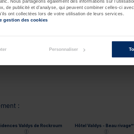
rafic. Nous partageons également des informations sur l'utilisati
, de publicité et d'analyse, qui peuvent combiner celles-ci avec
ion :
ils ont collectées lors de votre utilisation de leurs services.
de gestion des cookies
ter
Personnaliser
To
ement :
idences Valdys de Rockroum
Hôtel Valdys - Beau rivage*