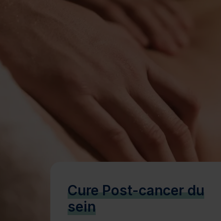
Bien-être
Santé
Minceur
Sur-mesure
Cure Post-cancer du
sein