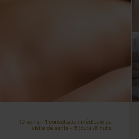
Cure de 6 jours et +
Mini-cure 3 à 5 jours
Escapade 1 à 2 
19 soins - 1 consultation médicale ou
visite de santé - 6 jours /6 nuits