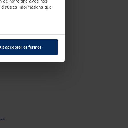
on de notre site avec nos
 d'autres informations que
ut accepter et fermer
***