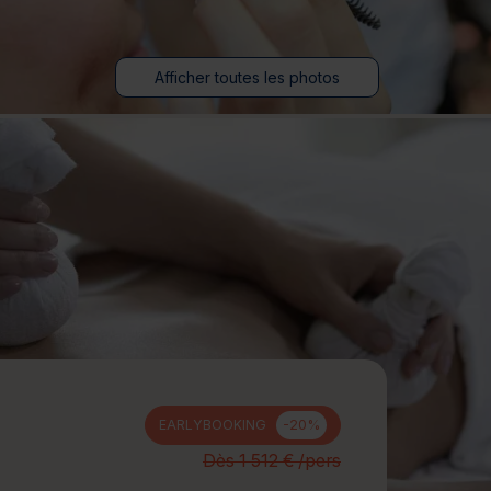
jours
Journée détente
Afficher toutes les photos
EARLYBOOKING
-20%
Dès 1 512 € /pers