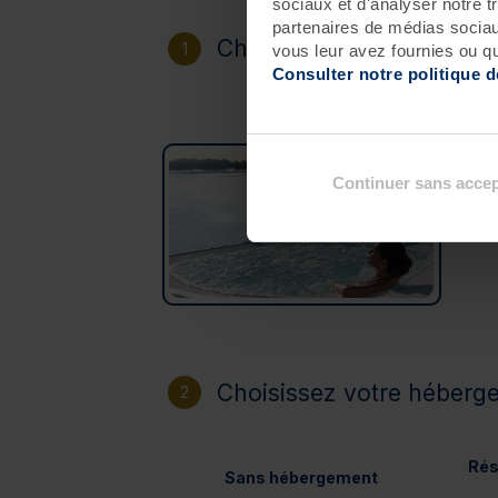
sociaux et d'analyser notre t
partenaires de médias sociaux
Choisissez votre destinat
1
vous leur avez fournies ou qu'
Consulter notre politique 
Roscoff
Continuer sans accep
Choisissez votre héberg
2
Rés
Sans hébergement