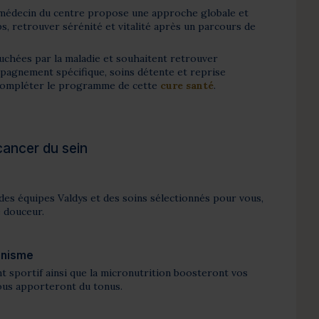
e médecin du centre propose une approche globale et
ps, retrouver sérénité et vitalité après un parcours de
uchées par la maladie et souhaitent retrouver
mpagnement spécifique, soins détente et reprise
 compléter le programme de cette
cure santé
.
cancer du sein
es équipes Valdys et des soins sélectionnés pour vous,
e douceur.
anisme
 sportif ainsi que la micronutrition boosteront vos
ous apporteront du tonus.