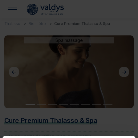
Thalasso
Bien-être
Cure Premium Thalasso & Spa
Spa massage
Précédent
Suivan
Cure Premium Thalasso & Spa
Je souhaite fortifier mon organisme