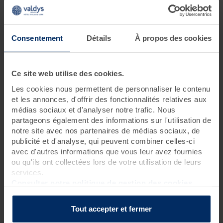
6 jours • 30 soins
Un séjour avec un maximum de soins d'hydrothérapie,
Consentement
Détails
À propos des cookies
d'algothérapie et de massages, idéal pour les curistes en
quête d’un programme riche.
Très appréciée, cette
cure bien-être
complète ravira celles et
Ce site web utilise des cookies.
ceux à la recherche d’un maximum de soins individuels pour
une expérience optimale.
Les cookies nous permettent de personnaliser le contenu
et les annonces, d'offrir des fonctionnalités relatives aux
médias sociaux et d'analyser notre trafic. Nous
partageons également des informations sur l'utilisation de
Programme des soins
notre site avec nos partenaires de médias sociaux, de
Soins thalasso
publicité et d'analyse, qui peuvent combiner celles-ci
5 douches à jet massant (protocole du Docteur Bagot)
?
avec d'autres informations que vous leur avez fournies
ou qu'ils ont collectées lors de votre utilisation de leurs
5 bains hydromassants aux cristaux de mer ou à la gelée
services.
d'algues
?
Consulter notre politique de gestion des cookies
3 enveloppements aux plantes indiennes sur matelas d'eau
chauffant
?
3 pluies marines
?
Tout accepter et fermer
3 hydrorelax
?