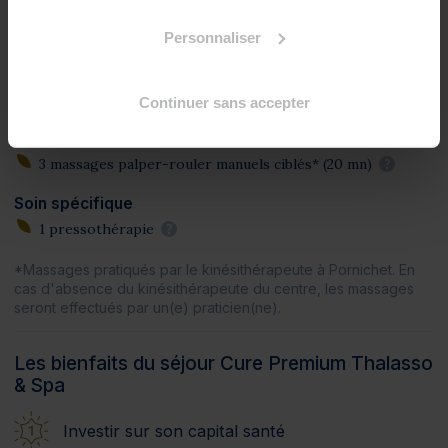
1 hydromassage manuel
?
Personnaliser
Soins spa
3 massages zen (20 mn)
?
Continuer sans accepter
2 massages réflexe des pieds (50 mn)
?
1 massage californien absolue détente (50 mn)
?
3 massages palper-rouler manuels ciblés* (20 mn)
?
Soin spécifique
1 pressothérapie
?
*Massages pratiqués par le kinésithérapeute à Pornichet. En
cas d'absence du kinésithérapeute du centre, les massages
seront effectués par un(e) praticien(ne).
Les bienfaits du séjour Cure Premium Thalasso
& Spa
Investir sur son capital santé