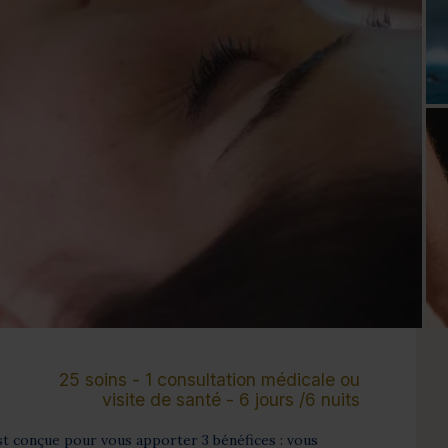
Cure de 6 jours et +
Mini-cure 3 à 5 jours
Escapade 1 à 2 
25 soins - 1 consultation médicale ou
visite de santé - 6 jours /6 nuits
t conçue pour vous apporter 3 bénéfices : vous