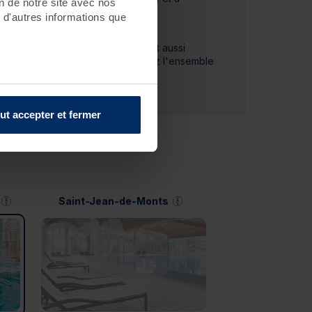
on de notre site avec nos
Pornichet - Baie de la Baule.
 d'autres informations que
Le séjour Cure Santé Durable est aussi
disponible en
5
jours. Découvrez l'ensemble
de ces séjours
ICI
.
ut accepter et fermer
Saint-Jean-de-Monts