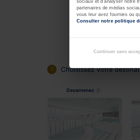
sociaux et d'analyser notre t
partenaires de médias sociaux
vous leur avez fournies ou qu'
Consulter notre politique 
Continuer sans accep
Choisissez votre destinat
1
Douarnenez