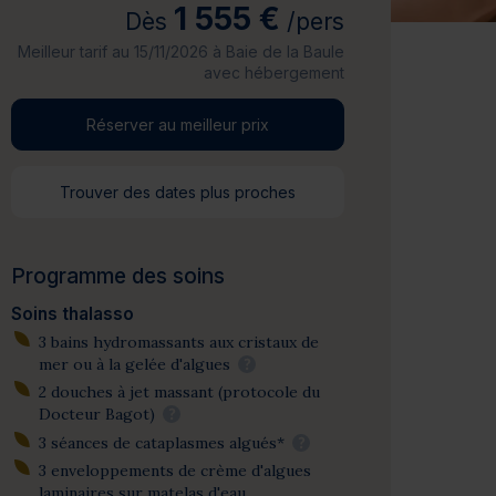
1 555 €
Dès
/pers
Meilleur tarif au 15/11/2026 à Baie de la Baule
avec hébergement
Réserver au meilleur prix
Trouver des dates plus proches
Programme des soins
Soins thalasso
3 bains hydromassants aux cristaux de
mer ou à la gelée d'algues
?
2 douches à jet massant (protocole du
Docteur Bagot)
?
3 séances de cataplasmes algués*
?
3 enveloppements de crème d'algues
laminaires sur matelas d'eau