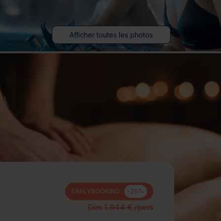
jours
Journée détente
Afficher toutes les photos
EARLYBOOKING
-20%
Dès 1 944 € /pers