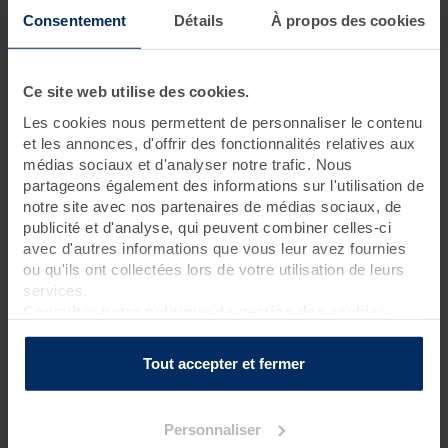
Consentement
Détails
À propos des cookies
1 jour • 3 soins
Offrez-vous la tranquillité avec cette escapade cocooning :
soins Thalasso & Spa.
Laissez-vous guider vers le bien-être
.
Ce site web utilise des cookies.
Parce que profiter d’une Escapade Cocoon à deux est
Les cookies nous permettent de personnaliser le contenu
toujours mieux, nous vous proposons l'option DUO réservée
et les annonces, d'offrir des fonctionnalités relatives aux
aux amoureux ou aux retrouvailles entre ami(e)s ! Cette
médias sociaux et d'analyser notre trafic. Nous
formule est offerte dans le cadre du week-end Cocoon, sur
partageons également des informations sur l'utilisation de
simple demande.
notre site avec nos partenaires de médias sociaux, de
publicité et d'analyse, qui peuvent combiner celles-ci
avec d'autres informations que vous leur avez fournies
ou qu'ils ont collectées lors de votre utilisation de leurs
Programme des soins
services.
Consulter notre politique de gestion des cookies
Soins thalasso
1 enveloppement de crème d'algues laminaires sur matelas
Tout accepter et fermer
d'eau chauffant (20 mn)
?
1 bain hydromassant aux cristaux de mer ou à la gelée
d'algues* (15 mn)
?
Personnaliser