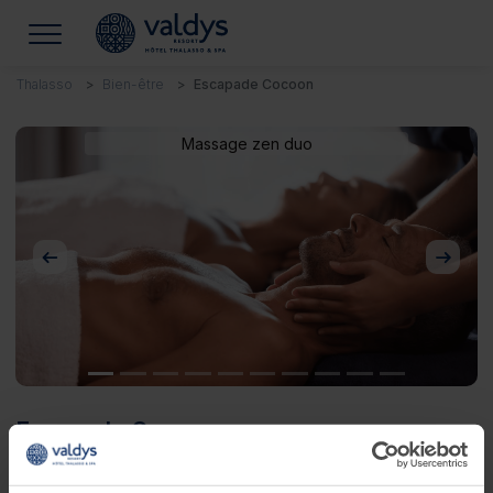
Thalasso
Bien-être
Escapade Cocoon
Massage zen duo
Précédent
Suivan
Escapade Cocoon
J'ai envie d'une pause pour me faire chouchouter