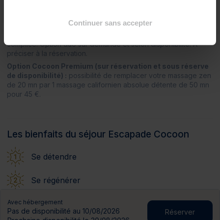
Soin spa
1 massage zen* (20 mn)
?
Continuer sans accepter
*Possibilité de vivre ces soins à deux pour un moment
complice. Option duo sur demande et selon disponibilité. À
préciser à la réservation.
Option Cocoon Premium (sur réservation et sous réserve
de disponibilité) :
possibilité de remplacer votre massage zen
de 20 mn par 1 massage californien absolue détente de 50 mn
pour 45 €.
Les bienfaits du séjour Escapade Cocoon
Se détendre
Se régénérer
Avec hébergement
Prendre le temps, vraiment
Pas de disponibilité au 10/08/2026
Réserver