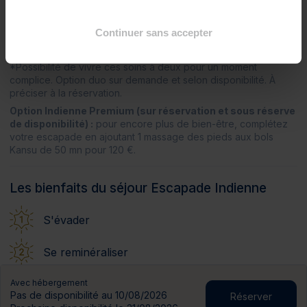
Soins spa
1 gommage indien
?
Continuer sans accepter
1 massage abhyanga* (50 mn)
?
*Possibilité de vivre ces soins à deux pour un moment
complice. Option duo sur demande et selon disponibilité. À
préciser à la réservation.
Option Indienne Premium (sur réservation et sous réserve
de disponibilité) :
pour encore plus de bien-être, complétez
votre escapade en ajoutant 1 massage des pieds aux bols
Kansu de 50 mn pour 120 €.
Les bienfaits du séjour Escapade Indienne
S'évader
Se reminéraliser
Avec hébergement
Se détendre
Pas de disponibilité au 10/08/2026
Réserver