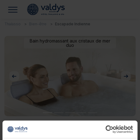
Thalasso
Bien-être
Escapade Indienne
Bain hydromassant aux cristaux de mer
duo
Précédent
Suivan
Escapade Indienne