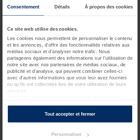
Je souhaite m'évader
Consentement
Détails
À propos des cookies
2 jours • 6 soins
Ce site web utilise des cookies.
Profitez d'une
cure bien-être
et partez à la découverte de la
médecine traditionnelle indienne qui considère l’ensemble du
Les cookies nous permettent de personnaliser le contenu
corps et de l’esprit pour prévenir, purifier et s’évader. Les
et les annonces, d'offrir des fonctionnalités relatives aux
tensions se dénouent petit à petit, l’imagination voyage et la
médias sociaux et d'analyser notre trafic. Nous
peau retrouve tout son éclat.
partageons également des informations sur l'utilisation de
notre site avec nos partenaires de médias sociaux, de
publicité et d'analyse, qui peuvent combiner celles-ci
avec d'autres informations que vous leur avez fournies
Programme des soins
ou qu'ils ont collectées lors de votre utilisation de leurs
services.
Soins thalasso
Consulter notre politique de gestion des cookies
2 enveloppements aux notes indiennes sur matelas d'eau
chauffant
Tout accepter et fermer
1 bain hydromassant aux cristaux de mer ou à la gelée
d'algues*
?
1 douche à jet massant (protocole du Docteur Bagot)
?
Personnaliser