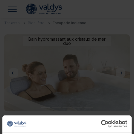
Thalasso
Bien-être
Escapade Indienne
Bain hydromassant aux cristaux de mer
duo
Précédent
Suivan
Escapade Indienne