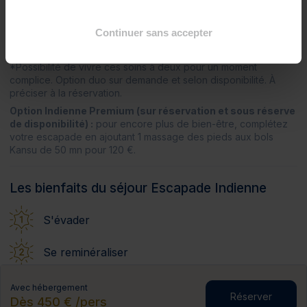
Soins spa
1 gommage indien
?
Continuer sans accepter
1 massage abhyanga* (50 mn)
?
*Possibilité de vivre ces soins à deux pour un moment
complice. Option duo sur demande et selon disponibilité. À
préciser à la réservation.
Option Indienne Premium (sur réservation et sous réserve
de disponibilité) :
pour encore plus de bien-être, complétez
votre escapade en ajoutant 1 massage des pieds aux bols
Kansu de 50 mn pour 120 €.
Les bienfaits du séjour Escapade Indienne
S'évader
Se reminéraliser
Se détendre
Avec hébergement
Réserver
Dès 450 € /pers