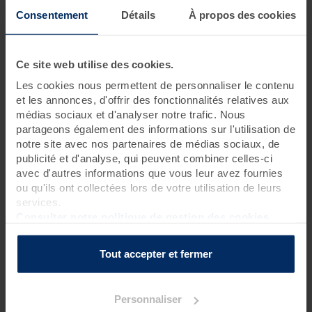
Je souhaite m'évader
Consentement
Détails
À propos des cookies
2 jours • 6 soins
Ce site web utilise des cookies.
Profitez d'une
cure bien-être
et partez à la découverte de la
médecine traditionnelle indienne qui considère l’ensemble du
Les cookies nous permettent de personnaliser le contenu
corps et de l’esprit pour prévenir, purifier et s’évader. Les
et les annonces, d'offrir des fonctionnalités relatives aux
tensions se dénouent petit à petit, l’imagination voyage et la
médias sociaux et d'analyser notre trafic. Nous
peau retrouve tout son éclat.
partageons également des informations sur l'utilisation de
notre site avec nos partenaires de médias sociaux, de
publicité et d'analyse, qui peuvent combiner celles-ci
avec d'autres informations que vous leur avez fournies
Programme des soins
ou qu'ils ont collectées lors de votre utilisation de leurs
services.
Soins thalasso
Consulter notre politique de gestion des cookies
2 enveloppements aux notes indiennes sur matelas d'eau
chauffant
Tout accepter et fermer
1 bain hydromassant aux cristaux de mer ou à la gelée
d'algues*
?
1 douche à jet massant (protocole du Docteur Bagot)
?
Personnaliser