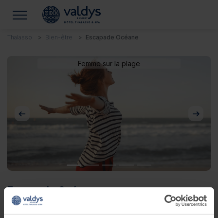
Thalasso
Bien-être
Escapade Océane
Femme sur la plage
Précédent
Suivan
Escapade Océane
Découverte des soins fondamentaux de la