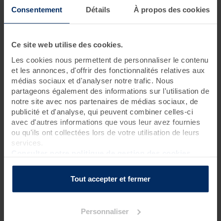
thalassothérapie
Consentement
Détails
À propos des cookies
2 jours • 6 soins
Ce site web utilise des cookies.
Valdys a concocté une escapade 100 % plaisir basée sur la
découverte des soins fondamentaux et incontournables de la
Les cookies nous permettent de personnaliser le contenu
thalassothérapie, pour prendre soin de son corps, tout
et les annonces, d'offrir des fonctionnalités relatives aux
simplement. Une formule idéale pour celles et ceux qui
médias sociaux et d'analyser notre trafic. Nous
souhaitent profiter d'une courte escapade en thalasso sans
partageons également des informations sur l'utilisation de
lésigner sur les soins.
notre site avec nos partenaires de médias sociaux, de
publicité et d'analyse, qui peuvent combiner celles-ci
avec d'autres informations que vous leur avez fournies
Programme des soins
ou qu'ils ont collectées lors de votre utilisation de leurs
services.
Soins thalasso
Consulter notre politique de gestion des cookies
2 enveloppements de crème d'algues laminaires sur
matelas d'eau chauffant
?
1 bain hydromassant aux cristaux de mer ou à la gelée
Tout accepter et fermer
d'algues*
?
1 hydrorelax
?
Personnaliser
Soins spa