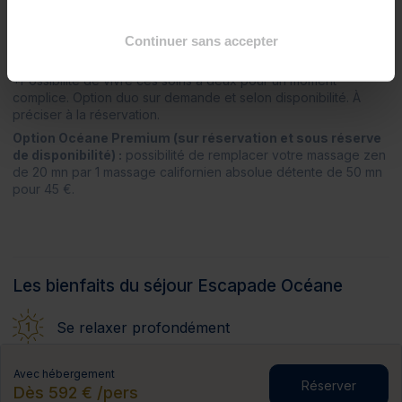
1 gommage corps au choix selon notre sélection
Continuer sans accepter
1 massage zen* (20 mn)
?
*Possibilité de vivre ces soins à deux pour un moment
complice. Option duo sur demande et selon disponibilité. À
préciser à la réservation.
Option Océane Premium (sur réservation et sous réserve
de disponibilité) :
possibilité de remplacer votre massage zen
de 20 mn par 1 massage californien absolue détente de 50 mn
pour 45 €.
Les bienfaits du séjour Escapade Océane
Se relaxer profondément
Se revitaliser par la mer
Avec hébergement
Réserver
Dès 592 € /pers