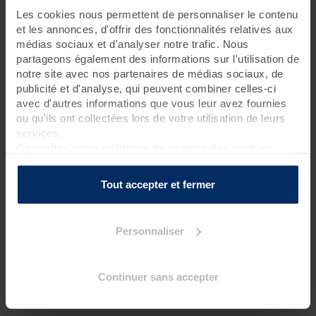
Les cookies nous permettent de personnaliser le contenu
1 jour • 2 soins
et les annonces, d'offrir des fonctionnalités relatives aux
médias sociaux et d'analyser notre trafic. Nous
Exclusivité estivale disponible uniquement jusqu’au 31
partageons également des informations sur l'utilisation de
août 2026 inclus.
notre site avec nos partenaires de médias sociaux, de
Profitez de cette
journée bien-être
pour vous détendre en
publicité et d'analyse, qui peuvent combiner celles-ci
profondeur grâce un duo de choc : une pressothérapie pour
avec d'autres informations que vous leur avez fournies
retrouver des jambes légères et un massage de 50 minutes.
ou qu'ils ont collectées lors de votre utilisation de leurs
services.
Pour connaître l’heure de début de votre premier soin, nous
Consulter notre politique de gestion des cookies
vous invitons à contacter la thalasso 48h avant votre venue.
Tout accepter et fermer
Programme des soins
Soin spécifique
Personnaliser
1 pressothérapie
?
Soin spa
Continuer sans accepter
1 massage Phytomer dos décontractant et reminéralisant
?