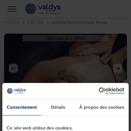
Thalasso
Bien-être
Journée Décompression Rêvée
Massage dos détox
Précédent
Suivan
Consentement
Détails
À propos des cookies
Journée Décompression Rêvée
Ce site web utilise des cookies.
DITES ADIEU AUX JAMBES LOURDES !