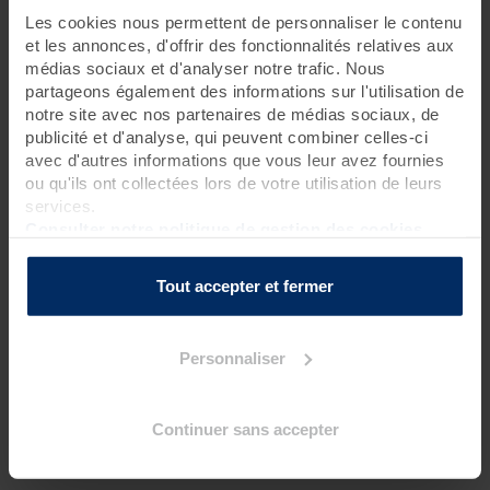
Les cookies nous permettent de personnaliser le contenu
1 jour • 2 soins
et les annonces, d'offrir des fonctionnalités relatives aux
médias sociaux et d'analyser notre trafic. Nous
Exclusivité estivale disponible uniquement jusqu’au 31
partageons également des informations sur l'utilisation de
août 2026 inclus.
notre site avec nos partenaires de médias sociaux, de
Profitez de cette
journée bien-être
pour vous détendre en
publicité et d'analyse, qui peuvent combiner celles-ci
profondeur grâce un duo de choc : une pressothérapie pour
avec d'autres informations que vous leur avez fournies
retrouver des jambes légères et un massage de 50 minutes.
ou qu'ils ont collectées lors de votre utilisation de leurs
services.
Pour connaître l’heure de début de votre premier soin, nous
Consulter notre politique de gestion des cookies
vous invitons à contacter la thalasso 48h avant votre venue.
Tout accepter et fermer
Programme des soins
Soin spécifique
Personnaliser
1 pressothérapie
?
Soin spa
Continuer sans accepter
1 massage Phytomer dos décontractant et reminéralisant
?