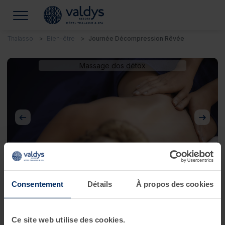
Thalasso
Bien-être
Journée Décompression Rêvée
Massage dos détox
Précédent
Suivan
Consentement
Détails
À propos des cookies
Journée Décompression Rêvée
Ce site web utilise des cookies.
DITES ADIEU AUX JAMBES LOURDES !