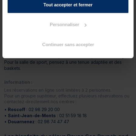
Tout accepter et fermer
Spa Marin
1 accès au Spa Marin de 14h à 17h à Roscoff, à partir de 14h
à Douarnenez et de 14h à 19h à Saint-Jean-de-Monts
Personnaliser
À prévoir :
Maillot, bonnet, sandales et serviette obligatoires pour l’accès
Continuer sans accepter
au Spa Marin.
Les shorts de bain ne sont pas autorisés (slip ou boxer exigé).
Pour la salle de sport, pensez à une tenue adaptée et des
baskets.
Information :
Les réservations en ligne sont limitées à 2 personnes.
Pour un groupe supérieur, effectuez plusieurs réservations ou
contactez directement nos centres :
•
Roscoff
: 02 98 29 20 00
•
Saint-Jean-de-Monts
: 02 51 59 18 18
•
Douarnenez
: 02 98 74 47 47