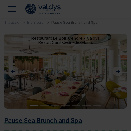
Thalasso
Bien-être
Pause Sea Brunch and Spa
Restaurant Le Bois Cendré - Valdys
Resort Saint-Jean-de-Monts
Précédent
Suivan
Pause Sea Brunch and Spa