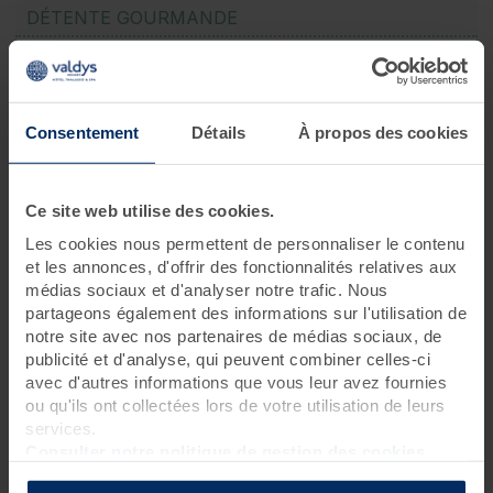
DÉTENTE GOURMANDE
1 jour
Pour
les gourmands et amateurs de bien-être
, en quête
d’un moment alliant
plaisirs gustatifs et bienfaits de la
Consentement
Détails
À propos des cookies
thalassothérapie
. À vivre
en solo, en couple, en famille ou
entre amis
, pour une
expérience unique de détente et de
gourmandise
.
Notre
Journée Sea Brunch & Spa
est disponible tous les
Ce site web utilise des cookies.
dimanches !
Les cookies nous permettent de personnaliser le contenu
Découvrez nos menus Brunch :
et les annonces, d'offrir des fonctionnalités relatives aux
Menu Brunch au restaurant Fleur marine à Roscoff
médias sociaux et d'analyser notre trafic. Nous
Menu Brunch au restaurant l'Aromatik à Douarnenez
partageons également des informations sur l'utilisation de
Menu Brunch au restaurant le Bois cendré à Saint-
notre site avec nos partenaires de médias sociaux, de
Jean-de-Monts
publicité et d'analyse, qui peuvent combiner celles-ci
avec d'autres informations que vous leur avez fournies
ou qu'ils ont collectées lors de votre utilisation de leurs
Programme des soins
services.
Consulter notre politique de gestion des cookies
Brunch
1 formule brunch au restaurant de 11h30 à 14h