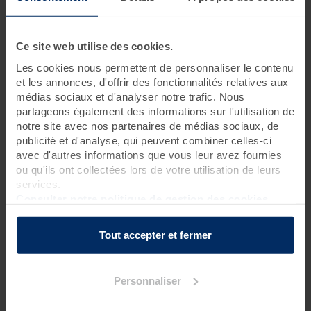
3 jours • 9 soins
Ce site web utilise des cookies.
Partez à la découverte des essentiels de la thalasso et de tous
ses bienfaits.
Les cookies nous permettent de personnaliser le contenu
Ce séjour vous promet un véritable concentré de soins
et les annonces, d'offrir des fonctionnalités relatives aux
d'hydrothérapie et d'algothérapie riches en oligo-éléments et
médias sociaux et d'analyser notre trafic. Nous
minéraux. Effet relaxant garanti.
partageons également des informations sur l'utilisation de
notre site avec nos partenaires de médias sociaux, de
publicité et d'analyse, qui peuvent combiner celles-ci
Programme des soins
avec d'autres informations que vous leur avez fournies
ou qu'ils ont collectées lors de votre utilisation de leurs
Soins spa
services.
1 gommage corps sous pluie marine
?
Consulter notre politique de gestion des cookies
1 massage sous pluie marine (15 mn)
?
Tout accepter et fermer
Soins thalasso
3 bains hydromassants aux cristaux de mer ou à la gelée
d'algues
?
Personnaliser
1 douche à jet massant (protocole du Docteur Bagot)
?
1 pluie marine
?