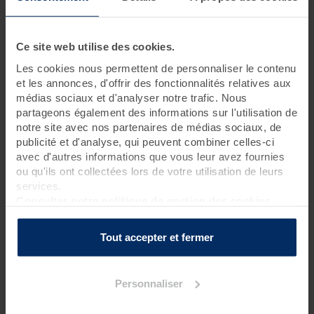
3 jours • 9 soins
Ce site web utilise des cookies.
Partez à la découverte des essentiels de la thalasso et de tous
ses bienfaits.
Les cookies nous permettent de personnaliser le contenu
Ce séjour vous promet un véritable concentré de soins
et les annonces, d'offrir des fonctionnalités relatives aux
d'hydrothérapie et d'algothérapie riches en oligo-éléments et
médias sociaux et d'analyser notre trafic. Nous
minéraux. Effet relaxant garanti.
partageons également des informations sur l'utilisation de
notre site avec nos partenaires de médias sociaux, de
publicité et d'analyse, qui peuvent combiner celles-ci
Programme des soins
avec d'autres informations que vous leur avez fournies
ou qu'ils ont collectées lors de votre utilisation de leurs
Soins spa
services.
1 gommage corps sous pluie marine
?
Consulter notre politique de gestion des cookies
1 massage sous pluie marine (15 mn)
?
Tout accepter et fermer
Soins thalasso
3 bains hydromassants aux cristaux de mer ou à la gelée
d'algues
?
Personnaliser
1 douche à jet massant (protocole du Docteur Bagot)
?
1 pluie marine
?