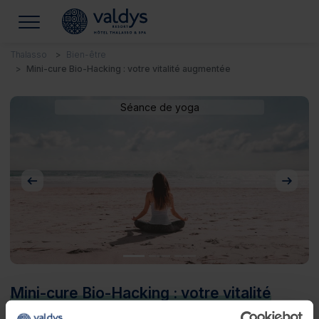
Thalasso
Bien-être
Mini-cure Bio-Hacking : votre vitalité augmentée
Séance de yoga
Précédent
Suivan
Mini-cure Bio-Hacking : votre vitalité
augmentée