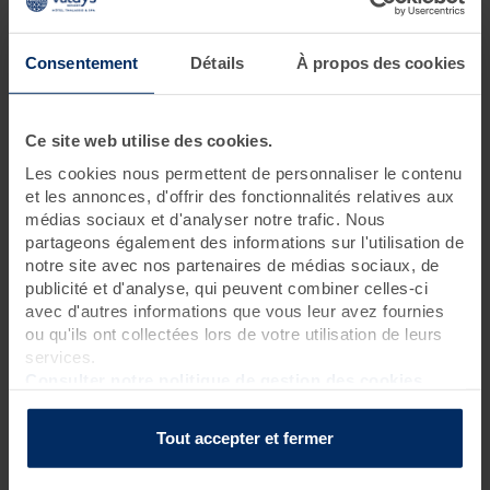
Boostez le fonctionnemen de votre corps et de
Consentement
Détails
À propos des cookies
votre cerveau !
3 jours • 9 soins
Ce site web utilise des cookies.
Une immersion dans les pratiques de bien-être modernes pour
optimiser ses capacités physiques et cognitives et apprendre à
Les cookies nous permettent de personnaliser le contenu
maintenir son énergie au quotidien afin de devenir une version
et les annonces, d'offrir des fonctionnalités relatives aux
augmentée de soi.
médias sociaux et d'analyser notre trafic. Nous
partageons également des informations sur l'utilisation de
notre site avec nos partenaires de médias sociaux, de
Programme des soins
publicité et d'analyse, qui peuvent combiner celles-ci
avec d'autres informations que vous leur avez fournies
Soins thalasso
ou qu'ils ont collectées lors de votre utilisation de leurs
1 enveloppement de crème d'algues laminaires sur matelas
services.
d'eau chauffant*
?
Consulter notre politique de gestion des cookies
1 bain hydromassant aux cristaux de mer ou à la gelée
d'algues
?
Tout accepter et fermer
1 hydrorelax
?