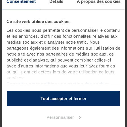
Consentement
Détails
À propos des cookies
3 jours • 12 soins
Ce séjour phare, dont le programme allie soins relaxants,
Ce site web utilise des cookies.
bienfaits marins et exercices de remise en forme est idéal pour
Les cookies nous permettent de personnaliser le contenu
prendre soin de soi, se reposer et faire le plein d’énergie.
et les annonces, d'offrir des fonctionnalités relatives aux
médias sociaux et d'analyser notre trafic. Nous
partageons également des informations sur l'utilisation de
Programme des soins
notre site avec nos partenaires de médias sociaux, de
publicité et d'analyse, qui peuvent combiner celles-ci
Soins thalasso
avec d'autres informations que vous leur avez fournies
1 pluie marine
?
ou qu'ils ont collectées lors de votre utilisation de leurs
1 douche à jet massant (protocole du Docteur Bagot)
?
services.
1 séance de cataplasmes algués*
?
Consulter notre politique de gestion des cookies
3 bains hydromassants aux cristaux de mer ou à la gelée
d'algues
?
Tout accepter et fermer
2 enveloppements de crème d'algues laminaires sur
matelas d'eau chauffant
?
1 hydrorelax
?
Personnaliser
Soin spa