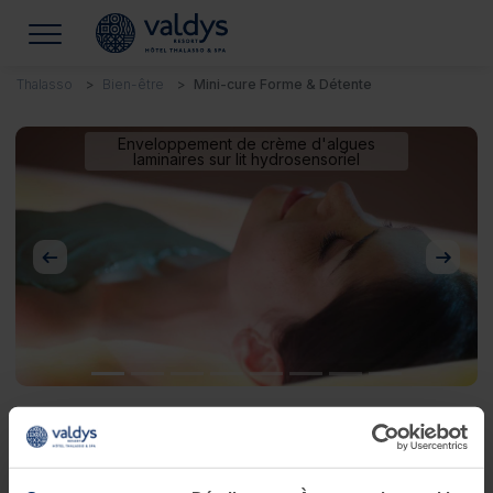
Thalasso
Bien-être
Mini-cure Forme & Détente
Enveloppement de crème d'algues
laminaires sur lit hydrosensoriel
Précédent
Suivan
Mini-cure Forme & Détente
Je souhaite lâcher-prise