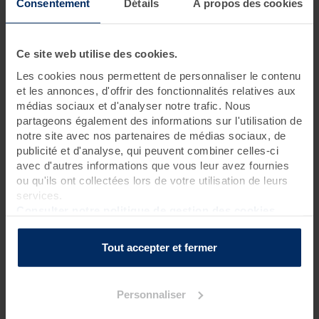
Consentement
Détails
À propos des cookies
3 jours • 12 soins
Ce séjour phare, dont le programme allie soins relaxants,
Ce site web utilise des cookies.
bienfaits marins et exercices de remise en forme est idéal pour
Les cookies nous permettent de personnaliser le contenu
prendre soin de soi, se reposer et faire le plein d’énergie.
et les annonces, d'offrir des fonctionnalités relatives aux
médias sociaux et d'analyser notre trafic. Nous
partageons également des informations sur l'utilisation de
Programme des soins
notre site avec nos partenaires de médias sociaux, de
publicité et d'analyse, qui peuvent combiner celles-ci
Soins thalasso
avec d'autres informations que vous leur avez fournies
1 pluie marine
?
ou qu'ils ont collectées lors de votre utilisation de leurs
1 douche à jet massant (protocole du Docteur Bagot)
?
services.
1 séance de cataplasmes algués*
?
Consulter notre politique de gestion des cookies
3 bains hydromassants aux cristaux de mer ou à la gelée
d'algues
?
Tout accepter et fermer
2 enveloppements de crème d'algues laminaires sur
matelas d'eau chauffant
?
1 hydrorelax
?
Personnaliser
Soin spa