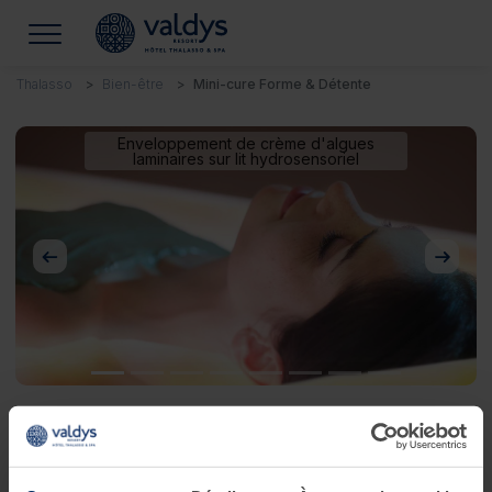
Thalasso
Bien-être
Mini-cure Forme & Détente
Enveloppement de crème d'algues
laminaires sur lit hydrosensoriel
Précédent
Suivan
Mini-cure Forme & Détente
Je souhaite lâcher-prise