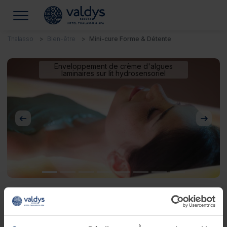
Thalasso
Bien-être
Mini-cure Forme & Détente
Enveloppement de crème d'algues
laminaires sur lit hydrosensoriel
Précédent
Suivan
Mini-cure Forme & Détente
Je souhaite lâcher-prise