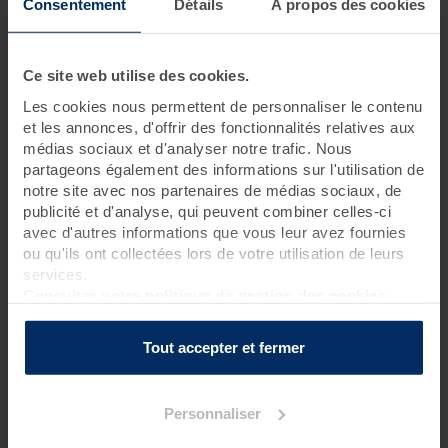
Consentement
Détails
À propos des cookies
3 jours • 12 soins
Ce séjour phare, dont le programme allie soins relaxants,
Ce site web utilise des cookies.
bienfaits marins et exercices de remise en forme est idéal pour
Les cookies nous permettent de personnaliser le contenu
prendre soin de soi, se reposer et faire le plein d’énergie.
et les annonces, d'offrir des fonctionnalités relatives aux
médias sociaux et d'analyser notre trafic. Nous
partageons également des informations sur l'utilisation de
Programme des soins
notre site avec nos partenaires de médias sociaux, de
publicité et d'analyse, qui peuvent combiner celles-ci
Soins thalasso
avec d'autres informations que vous leur avez fournies
1 pluie marine
?
ou qu'ils ont collectées lors de votre utilisation de leurs
1 douche à jet massant (protocole du Docteur Bagot)
?
services.
1 séance de cataplasmes algués*
?
Consulter notre politique de gestion des cookies
3 bains hydromassants aux cristaux de mer ou à la gelée
d'algues
?
Tout accepter et fermer
2 enveloppements de crème d'algues laminaires sur
matelas d'eau chauffant
?
1 hydrorelax
?
Personnaliser
Soin spa