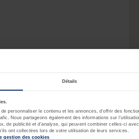
Détails
ion :
ies.
e personnaliser le contenu et les annonces, d'offrir des fonctio
rafic. Nous partageons également des informations sur l'utilisati
Roscoff
Pornichet - Baie de La Baule
, de publicité et d'analyse, qui peuvent combiner celles-ci avec
ils ont collectées lors de votre utilisation de leurs services.
de gestion des cookies