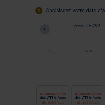
Choisissez votre date d'a
3
Septembre 2026
lundi
mardi
2
3
EARLYBOOKING -15%
EARLYBOOKING -15%
711 €
711 €
dès
/pers
dès
/pers
dès 836 € /pers
dès 836 € /pers