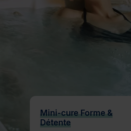
Bien-être
Santé
Minceur
Sur-mesure
Mini-cure Forme &
Détente