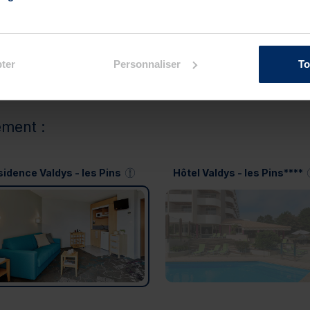
ter
Personnaliser
To
ement :
idence Valdys - les Pins
Hôtel Valdys - les Pins****