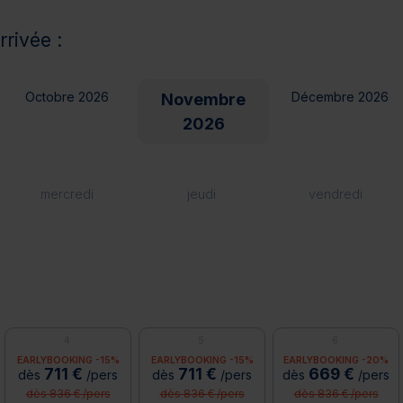
rrivée :
Octobre 2026
Décembre 2026
Novembre
2026
mercredi
jeudi
vendredi
4
5
6
EARLYBOOKING -15%
EARLYBOOKING -15%
EARLYBOOKING -20%
711 €
711 €
669 €
dès
/pers
dès
/pers
dès
/pers
dès 836 € /pers
dès 836 € /pers
dès 836 € /pers