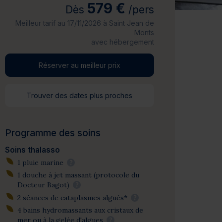
579 €
Dès
/pers
Meilleur tarif au 17/11/2026 à Saint Jean de
Monts
avec hébergement
Réserver au meilleur prix
Trouver des dates plus proches
Programme des soins
Soins thalasso
1 pluie marine
?
1 douche à jet massant (protocole du
Docteur Bagot)
?
2 séances de cataplasmes algués*
?
4 bains hydromassants aux cristaux de
mer ou à la gelée d'algues
?