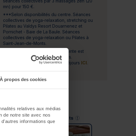
séances collectives par 3 massages zen (20
mn) pour 150 €.
***Selon disponibilités du centre. Séances
collectives de yoga-relaxation, stretching ou
Pilates au Valdys Resort Douarnenez et
Pornichet - Baie de La Baule. Séances
collectives de yoga-relaxation ou Pilates à
Saint-Jean-de-Monts.
Le séjour Mini-cure Forme & Détente est
aussi disponible en
3
,
5
et
6
jours.
Découvrez l'ensemble de ces séjours
ICI
.
À propos des cookies
nnalités relatives aux médias
on de notre site avec nos
Saint-Jean-de-Monts
 d'autres informations que