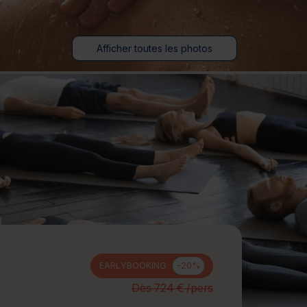
jours
Journée détente
Afficher toutes les photos
EARLYBOOKING
-20%
Dès 724 € /pers