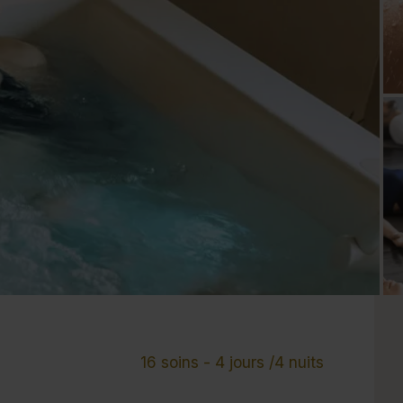
Cure de 6 jours et +
Mini-cure 3 à 5 jours
Escapade 1 à 2 
16 soins - 4 jours /4 nuits