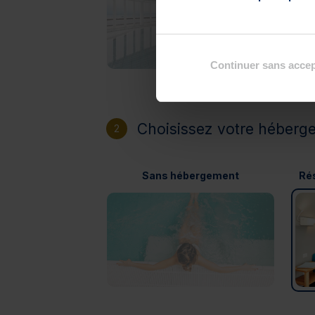
Continuer sans accep
Choisissez votre héberg
2
Sans hébergement
Rés