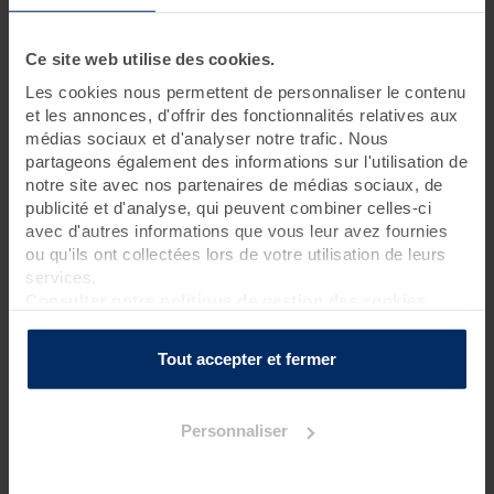
3 jours • 9 soins
Ce site web utilise des cookies.
Ce séjour rythmé tous les jours par un massage longue durée
Les cookies nous permettent de personnaliser le contenu
aux techniques ancestrales assure bien-être et détente.
et les annonces, d'offrir des fonctionnalités relatives aux
Les soins thalasso dispensés dans cette
cure bien-être
médias sociaux et d'analyser notre trafic. Nous
permettent quant à eux de profiter pleinement des bienfaits
partageons également des informations sur l'utilisation de
marins. Sensation d’évasion aux quatre coins du monde
assurée !
notre site avec nos partenaires de médias sociaux, de
publicité et d'analyse, qui peuvent combiner celles-ci
avec d'autres informations que vous leur avez fournies
ou qu'ils ont collectées lors de votre utilisation de leurs
Programme des soins
services.
Soins thalasso
Consulter notre politique de gestion des cookies
1 enveloppement de crème d'algues laminaires sur matelas
d'eau chauffant
?
Tout accepter et fermer
2 enveloppements voyage des sens sur matelas d'eau
chauffant*
?
1 bain hydromassant aux cristaux de mer ou à la gelée
Personnaliser
d'algues
?
1 hydrorelax
?