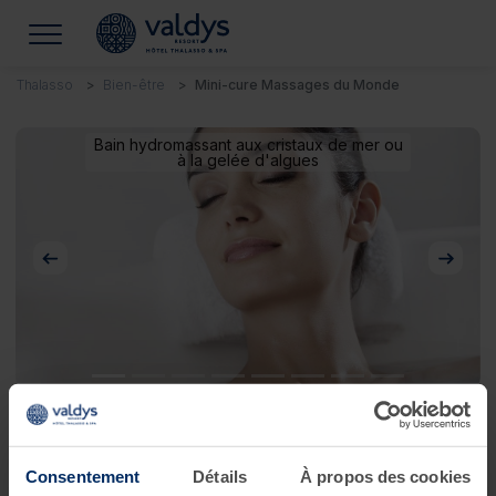
Thalasso
Bien-être
Mini-cure Massages du Monde
Bain hydromassant aux cristaux de mer ou
à la gelée d'algues
Précédent
Suivan
Mini-cure Massages du Monde
Consentement
Détails
À propos des cookies
Je souhaite voyager les yeux fermés !