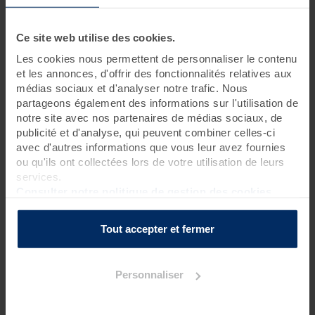
3 jours • 9 soins
Ce site web utilise des cookies.
Ce séjour rythmé tous les jours par un massage longue durée
Les cookies nous permettent de personnaliser le contenu
aux techniques ancestrales assure bien-être et détente.
et les annonces, d'offrir des fonctionnalités relatives aux
Les soins thalasso dispensés dans cette
cure bien-être
médias sociaux et d'analyser notre trafic. Nous
permettent quant à eux de profiter pleinement des bienfaits
partageons également des informations sur l'utilisation de
marins. Sensation d’évasion aux quatre coins du monde
assurée !
notre site avec nos partenaires de médias sociaux, de
publicité et d'analyse, qui peuvent combiner celles-ci
avec d'autres informations que vous leur avez fournies
ou qu'ils ont collectées lors de votre utilisation de leurs
Programme des soins
services.
Soins thalasso
Consulter notre politique de gestion des cookies
1 enveloppement de crème d'algues laminaires sur matelas
d'eau chauffant
?
Tout accepter et fermer
2 enveloppements voyage des sens sur matelas d'eau
chauffant*
?
1 bain hydromassant aux cristaux de mer ou à la gelée
Personnaliser
d'algues
?
1 hydrorelax
?