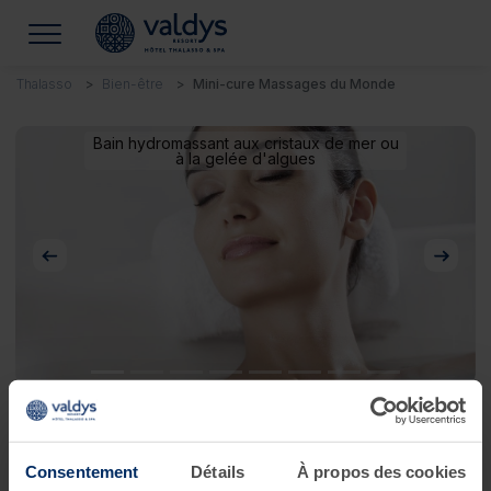
Thalasso
Bien-être
Mini-cure Massages du Monde
Bain hydromassant aux cristaux de mer ou
à la gelée d'algues
Précédent
Suivan
Mini-cure Massages du Monde
Consentement
Détails
À propos des cookies
Je souhaite voyager les yeux fermés !