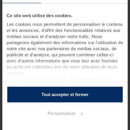
3 jours • 9 soins
Ce site web utilise des cookies.
Ce séjour rythmé tous les jours par un massage longue durée
Les cookies nous permettent de personnaliser le contenu
aux techniques ancestrales assure bien-être et détente.
et les annonces, d'offrir des fonctionnalités relatives aux
Les soins thalasso dispensés dans cette
cure bien-être
médias sociaux et d'analyser notre trafic. Nous
permettent quant à eux de profiter pleinement des bienfaits
partageons également des informations sur l'utilisation de
marins. Sensation d’évasion aux quatre coins du monde
assurée !
notre site avec nos partenaires de médias sociaux, de
publicité et d'analyse, qui peuvent combiner celles-ci
avec d'autres informations que vous leur avez fournies
ou qu'ils ont collectées lors de votre utilisation de leurs
Programme des soins
services.
Soins thalasso
Consulter notre politique de gestion des cookies
1 enveloppement de crème d'algues laminaires sur matelas
d'eau chauffant
?
Tout accepter et fermer
2 enveloppements voyage des sens sur matelas d'eau
chauffant*
?
1 bain hydromassant aux cristaux de mer ou à la gelée
Personnaliser
d'algues
?
1 hydrorelax
?