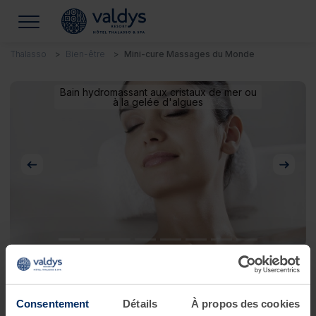
Thalasso
Bien-être
Mini-cure Massages du Monde
Bain hydromassant aux cristaux de mer ou
à la gelée d'algues
Précédent
Suivan
Mini-cure Massages du Monde
Consentement
Détails
À propos des cookies
Je souhaite voyager les yeux fermés !