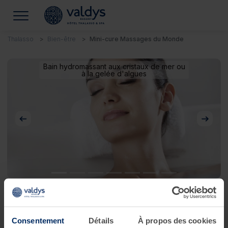
Thalasso
Bien-être
Mini-cure Massages du Monde
Bain hydromassant aux cristaux de mer ou
à la gelée d'algues
Précédent
Suivan
Mini-cure Massages du Monde
Consentement
Détails
À propos des cookies
Je souhaite voyager les yeux fermés !