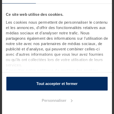
4 jours • 12 soins
Ce site web utilise des cookies.
Ce séjour, rythmé tous les jours par un massage longue durée
Les cookies nous permettent de personnaliser le contenu
aux techniques ancestrales assure bien-être et détente. Les
et les annonces, d'offrir des fonctionnalités relatives aux
soins thalasso dispensés dans cette cure permettent quant à
eux de profiter pleinement des bienfaits marins. Sensation
médias sociaux et d'analyser notre trafic. Nous
d’évasion et de voyage aux quatre coins du monde assurée !
partageons également des informations sur l'utilisation de
notre site avec nos partenaires de médias sociaux, de
publicité et d'analyse, qui peuvent combiner celles-ci
avec d'autres informations que vous leur avez fournies
Programme des soins
ou qu'ils ont collectées lors de votre utilisation de leurs
Soins thalasso
services.
Consulter notre politique de gestion des cookies
2 enveloppements de crème d'algues laminaires sur
matelas d'eau chauffant
?
2 enveloppements voyage des sens sur matelas d'eau
Tout accepter et fermer
chauffant*
?
2 bains hydromassants aux cristaux de mer ou à la gelée
d'algues
?
Personnaliser
1 hydrorelax
?