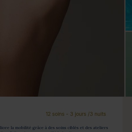
Cure de 6 jours et +
Mini-cure 3 à 5 jours
Escapade 1 à 2 
12 soins - 3 jours /3 nuits
ore la mobilité grâce à des soins ciblés et des ateliers