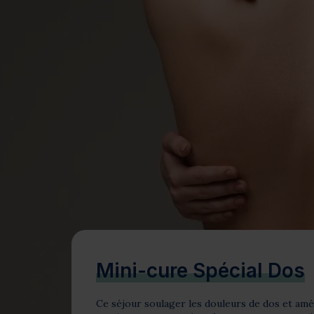
Bien-être
Santé
Minceur
Sur-mesure
Mini-cure Spécial Dos
Ce séjour soulager les douleurs de dos et améli