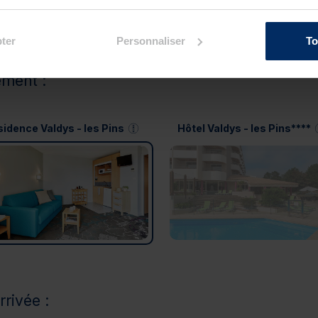
ter
Personnaliser
To
ement :
idence Valdys - les Pins
Hôtel Valdys - les Pins****
rrivée :