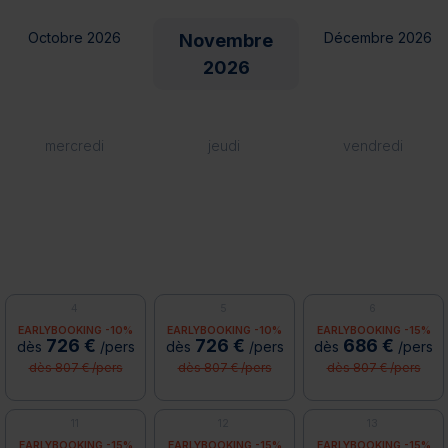
Octobre 2026
Décembre 2026
Novembre
2026
mercredi
jeudi
vendredi
4
5
6
EARLYBOOKING -10%
EARLYBOOKING -10%
EARLYBOOKING -15%
726 €
726 €
686 €
dès
/pers
dès
/pers
dès
/pers
dès 807 € /pers
dès 807 € /pers
dès 807 € /pers
11
12
13
EARLYBOOKING -15%
EARLYBOOKING -15%
EARLYBOOKING -15%