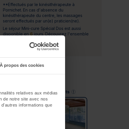
**Effectués par le kinésithérapeute à
Pornichet. En cas d'absence du
kinésithérapeute du centre, les massages
seront effectués par un(e) praticien(ne).
Le séjour Mini-cure Spécial Dos est aussi
disponible en
6
jours. Découvrez l'ensemble
de ces séjours
ICI
.
À propos des cookies
Saint-Jean-de-Monts
nnalités relatives aux médias
on de notre site avec nos
 d'autres informations que