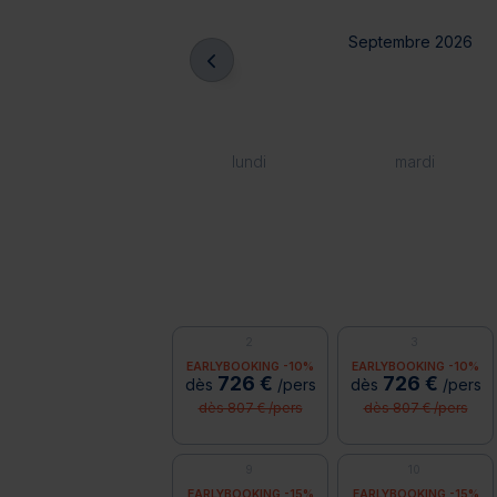
Septembre 2026
lundi
mardi
2
3
EARLYBOOKING -10%
EARLYBOOKING -10%
726 €
726 €
dès
/pers
dès
/pers
dès 807 € /pers
dès 807 € /pers
9
10
EARLYBOOKING -15%
EARLYBOOKING -15%