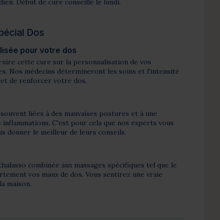
ien. Début de cure conseillé le lundi.
Spécial Dos
isée pour votre dos
uire cette cure sur la personnalisation de vos
s. Nos médecins détermineront les soins et l'intensité
 et de renforcer votre dos.
souvent liées à des mauvaises postures et à une
es inflammations. C'est pour cela que nos experts vous
 donner le meilleur de leurs conseils.
thalasso combinée aux massages spécifiques tel que le
ortement vos maux de dos. Vous sentirez une vraie
la maison.