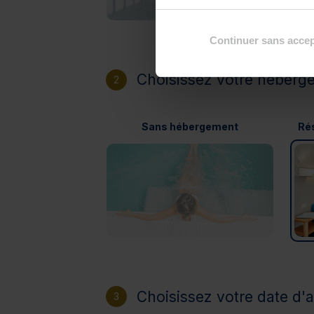
Continuer sans accep
Choisissez votre héberg
2
Sans hébergement
Rés
Choisissez votre date d'a
3