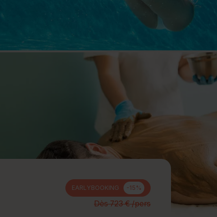
jours
Journée détente
EARLYBOOKING
-15%
Dès 723 € /pers