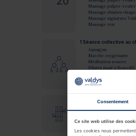
Massage palper-rouler
Massage shiatsu visage
Massage signature Vald
Massage zen
1 Séance collective au c
Aquagym
Marche oxygénante
Méditation sonore
Pilates
(sauf à Roscoff)
Relaxation aquatique
Yoga du visage
Yoga-relaxation
1 Atelier au choix
Consentement
Sophro-relaxation sur 
Oligocheck*
(sauf à Do
Cardicheck*
Ce site web utilise des cook
Consultation diététiqu
*Un atelier n’est possible q
Les cookies nous permettent d