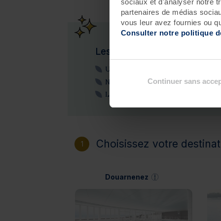
sociaux et d'analyser notre t
partenaires de médias sociaux
vous leur avez fournies ou qu'
Consulter notre politique 
Les atouts de ce séjour
Une cure 100% faite pour et par v
Continuer sans accep
Ne faites que vos soins préférés
Le luxe du sur mesure
Choisissez votre destinat
1
Douarnenez