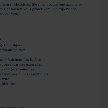
 mesure : choisissez librement parmi une gamme de
liers, et laissez-vous guider vers une expérience
et par vous !
x
gelée d’algues
cristaux de mer
e – fraîcheur des jambes
 boues marines naturelles
e d’algues laminaires
ainant aux huiles essentielles
karité
 hibiscus
lgués localisés