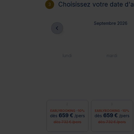
Choisissez votre date d'a
3
Septembre 2026
lundi
mardi
2
3
EARLYBOOKING -10%
EARLYBOOKING -10%
659 €
659 €
dès
/pers
dès
/pers
dès 732 € /pers
dès 732 € /pers