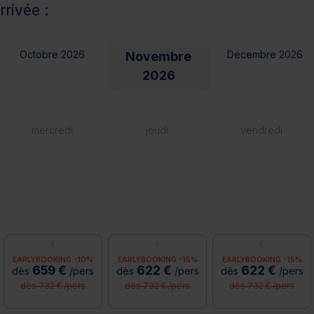
rrivée :
Octobre 2026
Décembre 2026
Novembre
2026
mercredi
jeudi
vendredi
4
5
6
EARLYBOOKING -10%
EARLYBOOKING -15%
EARLYBOOKING -15%
659 €
622 €
622 €
dès
/pers
dès
/pers
dès
/pers
dès 732 € /pers
dès 732 € /pers
dès 732 € /pers