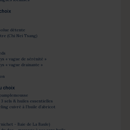
choix
solue détente
tre (Chi Nei Tsang)
eds
ys « vague de sérénité »
ys « vague drainante »
ion
u choix
 pamplemousse
 sels & huiles essentielles
g cuivré à l’huile d’abricot
nichet - Baie de La Baule)
du dos - massage à sec sans huile