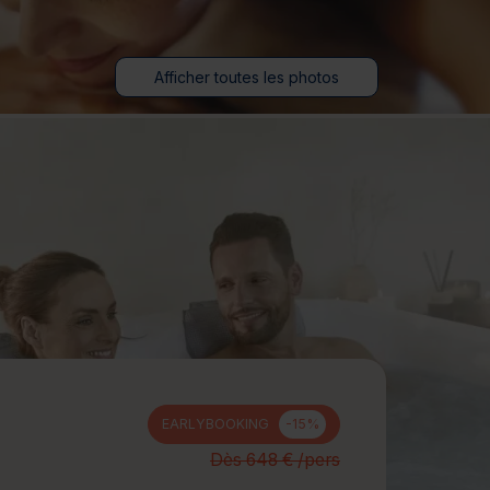
jours
Journée détente
Afficher toutes les photos
EARLYBOOKING
-15%
Dès 648 € /pers