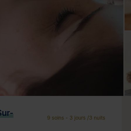
Cure de 6 jours et +
Mini-cure 3 à 5 jours
Escapade 1 à 2 
Sur-
9 soins - 3 jours /3 nuits