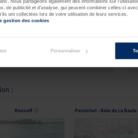
rafic. Nous partageons également des informations sur l'utilisati
, de publicité et d'analyse, qui peuvent combiner celles-ci avec
ils ont collectées lors de votre utilisation de leurs services.
de gestion des cookies
ous
ter
Personnaliser
To
ion :
Roscoff
Pornichet - Baie de La Baule