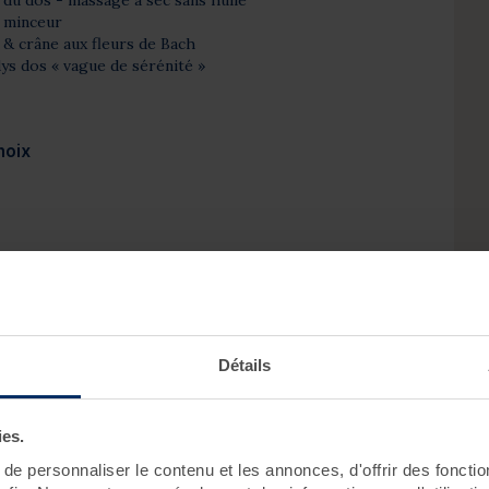
 minceur
 & crâne aux fleurs de Bach
ys dos « vague de sérénité »
hoix
Détails
coussin sensoriel*
uarnenez)
ies.
e*
u’une fois au sein du séjour.
e personnaliser le contenu et les annonces, d'offrir des fonctio