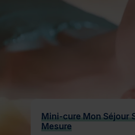
Bien-être
Santé
Minceur
Sur-mesure
Mini-cure Mon Séjour 
Mesure