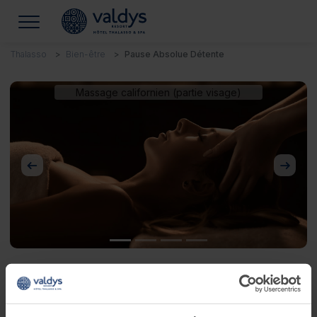
Thalasso
Bien-être
Pause Absolue Détente
Massage californien (partie visage)
Précédent
Suivan
Pause Absolue Détente
Laissez-vous transporter !