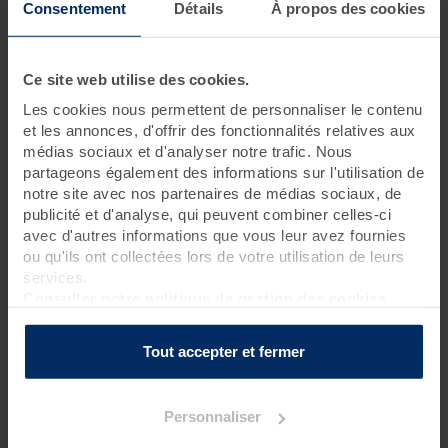
Consentement
Détails
À propos des cookies
1 jour • 3 soins
Tout le monde rêve d'avoir son moment privilégié, pour ne
Ce site web utilise des cookies.
penser à rien. Cette journée est idéale pour se recentrer sur
Les cookies nous permettent de personnaliser le contenu
soi-même. Des soins thalasso et spa, ainsi qu'un accès libre au
Spa Marin vous feront oublier le monde extérieur le temps
et les annonces, d'offrir des fonctionnalités relatives aux
d'une journée. Pause possible tous les jours.
médias sociaux et d'analyser notre trafic. Nous
partageons également des informations sur l'utilisation de
notre site avec nos partenaires de médias sociaux, de
Rendez-vous à 8h40 pour une réservation le matin
publicité et d'analyse, qui peuvent combiner celles-ci
Rendez-vous à 13h40 pour une réservation l’après-midi
avec d'autres informations que vous leur avez fournies
ou qu'ils ont collectées lors de votre utilisation de leurs
Pour connaître l’heure de début de votre premier
soin bien-
services.
être
, nous vous inviterons à contacter la thalasso 48h avant
votre venue.
Consulter notre politique de gestion des cookies
La journée est à vous !
Tout accepter et fermer
Programme des soins
Personnaliser
Soins thalasso