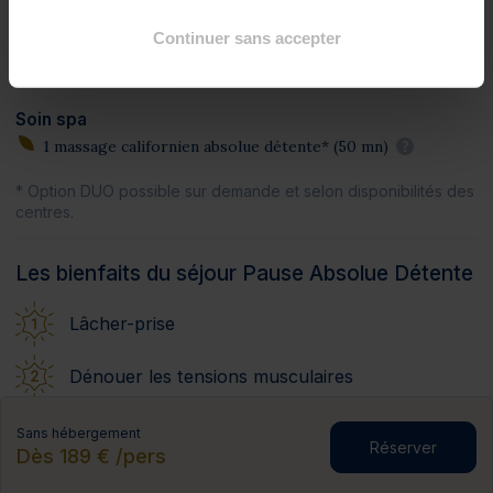
1 bain hydromassant aux cristaux de mer ou à la gelée
Continuer sans accepter
d'algues*
?
1 pluie marine
?
Soin spa
1 massage californien absolue détente* (50 mn)
?
* Option DUO possible sur demande et selon disponibilités des
centres.
Les bienfaits du séjour Pause Absolue Détente
Lâcher-prise
Dénouer les tensions musculaires
Booster son énergie
Sans hébergement
Réserver
Dès 189 € /pers