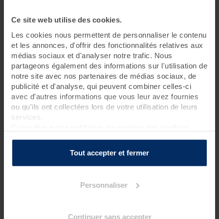
1 jour • 2 soins
Ce site web utilise des cookies.
Les cookies nous permettent de personnaliser le contenu
Profitez de quelques heures pour vous ressourcer en toute
quiétude et vivre pleinement les bienfaits d'un lieu unique.
et les annonces, d'offrir des fonctionnalités relatives aux
Pause possible tous les jours.
médias sociaux et d'analyser notre trafic. Nous
partageons également des informations sur l'utilisation de
notre site avec nos partenaires de médias sociaux, de
Rendez-vous à 8h40 pour une réservation le matin
publicité et d'analyse, qui peuvent combiner celles-ci
Rendez-vous à 13h40 pour une réservation l’après-midi
avec d'autres informations que vous leur avez fournies
ou qu'ils ont collectées lors de votre utilisation de leurs
Pour connaître l’heure de début de votre premier
soin bien-
services.
être
, nous vous inviterons à contacter la thalasso 48h avant
votre venue.
Consulter notre politique de gestion des cookies
La journée est à vous !
Tout accepter et fermer
Programme des soins
Personnaliser
Soins thalasso
1 enveloppement au choix sur matelas d'eau chauffant
?
Continuer sans accepter