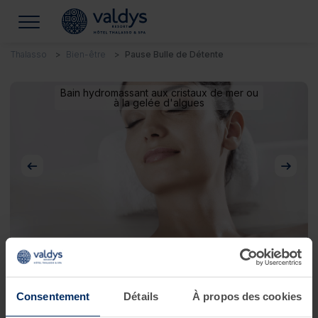
Thalasso
Bien-être
Pause Bulle de Détente
Bain hydromassant aux cristaux de mer ou
à la gelée d'algues
Précédent
Suivan
Pause Bulle de Détente
Consentement
Détails
À propos des cookies
Les plaisirs de la thalasso et du spa !