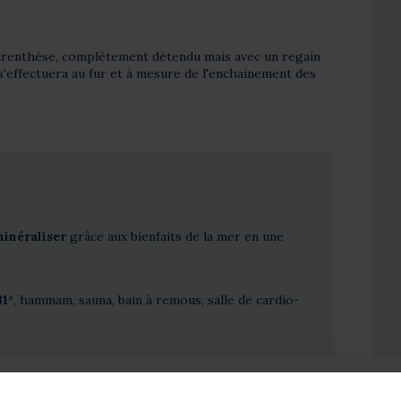
arenthèse, complètement détendu mais avec un regain
s'effectuera au fur et à mesure de l'enchainement des
minéraliser
grâce aux bienfaits de la mer en une
31°
, hammam, sauna, bain à remous, salle de cardio-