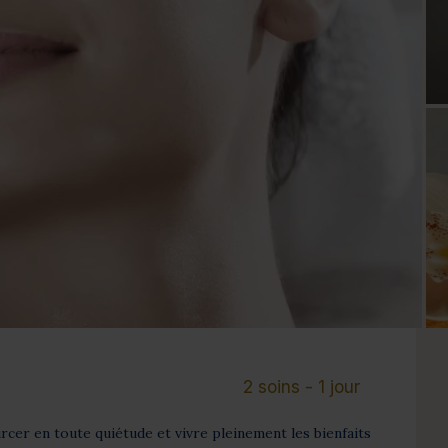
Cure de 6 jours et +
Mini-cure 3 à 5 jours
Escapade 1 à 2 
2 soins - 1 jour
cer en toute quiétude et vivre pleinement les bienfaits