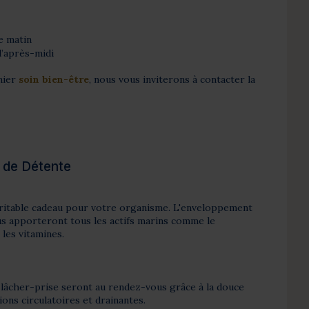
e matin
l’après-midi
mier
soin bien-être
, nous vous inviterons à contacter la
e de Détente
ritable cadeau pour votre organisme. L'enveloppement
us apporteront tous les actifs marins comme le
 les vitamines.
 lâcher-prise seront au rendez-vous grâce à la douce
ions circulatoires et drainantes.