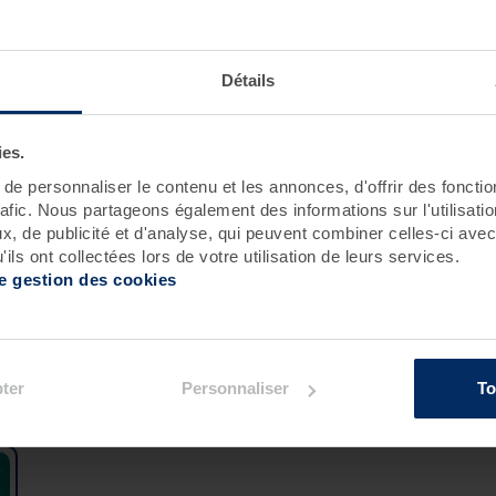
ion :
Détails
Roscoff
Pornichet - Baie de La Baule
ies.
e personnaliser le contenu et les annonces, d'offrir des fonctio
rafic. Nous partageons également des informations sur l'utilisati
, de publicité et d'analyse, qui peuvent combiner celles-ci avec
ils ont collectées lors de votre utilisation de leurs services.
de gestion des cookies
ement :
ter
Personnaliser
To