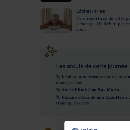
Lâcher-prise
Vous resortirez de cette p
d'énergie. Un lâcher-prise 
soins.
Les atouts de cette journée
Idéal pour
se ressourcer et se re
demi-journée
Accès illimité au Spa Marin !
Piscine d’eau de mer chauffée à 
training, tisanerie…