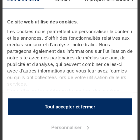
1 jour • 3 soins
Ce site web utilise des cookies.
Il suffit d'une journée pour prendre goût aux bienfaits de la
thalasso et du spa. Les soins prodigués lors de cette
cure
Les cookies nous permettent de personnaliser le contenu
bien-être
sont de grande qualité grâce aux vertus de la mer.
et les annonces, d'offrir des fonctionnalités relatives aux
Et pour une pause bien-être encore plus intense, vous avez
médias sociaux et d'analyser notre trafic. Nous
libre accès au Spa Marin pendant toute la journée. Pause
partageons également des informations sur l'utilisation de
possible tous les jours.
notre site avec nos partenaires de médias sociaux, de
publicité et d'analyse, qui peuvent combiner celles-ci
Rendez-vous à 8h40 pour une réservation le matin
avec d'autres informations que vous leur avez fournies
Rendez-vous à 13h40 pour une réservation l’après-midi
ou qu'ils ont collectées lors de votre utilisation de leurs
services.
Pour connaître l’heure de début de votre premier soin, nous
Consulter notre politique de gestion des cookies
vous invitons à contacter la thalasso 48h avant votre venue.
Tout accepter et fermer
La journée est à vous !
Personnaliser
Programme des soins
Soins thalasso