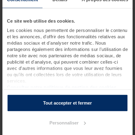
1 jour • 3 soins
Ce site web utilise des cookies.
Il suffit d'une journée pour prendre goût aux bienfaits de la
thalasso et du spa. Les soins prodigués lors de cette
cure
Les cookies nous permettent de personnaliser le contenu
bien-être
sont de grande qualité grâce aux vertus de la mer.
et les annonces, d'offrir des fonctionnalités relatives aux
Et pour une pause bien-être encore plus intense, vous avez
médias sociaux et d'analyser notre trafic. Nous
libre accès au Spa Marin pendant toute la journée. Pause
partageons également des informations sur l'utilisation de
possible tous les jours.
notre site avec nos partenaires de médias sociaux, de
publicité et d'analyse, qui peuvent combiner celles-ci
Rendez-vous à 8h40 pour une réservation le matin
avec d'autres informations que vous leur avez fournies
Rendez-vous à 13h40 pour une réservation l’après-midi
ou qu'ils ont collectées lors de votre utilisation de leurs
services.
Pour connaître l’heure de début de votre premier soin, nous
Consulter notre politique de gestion des cookies
vous invitons à contacter la thalasso 48h avant votre venue.
Tout accepter et fermer
La journée est à vous !
Personnaliser
Programme des soins
Soins thalasso