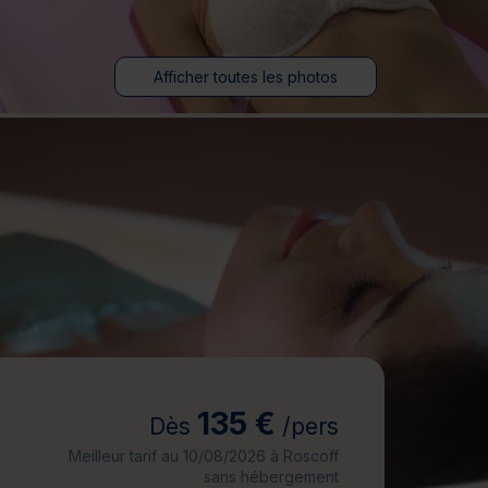
jours
Journée détente
Afficher toutes les photos
135 €
Dès
/pers
Meilleur tarif au 10/08/2026 à Roscoff
sans hébergement