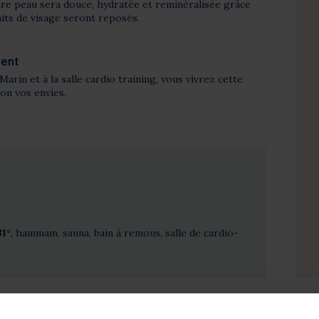
otre peau sera douce, hydratée et reminéralisée grâce
aits de visage seront reposés.
ment
Marin et à la salle cardio training, vous vivrez cette
on vos envies.
31°
, hammam, sauna, bain à remous, salle de cardio-
ion :