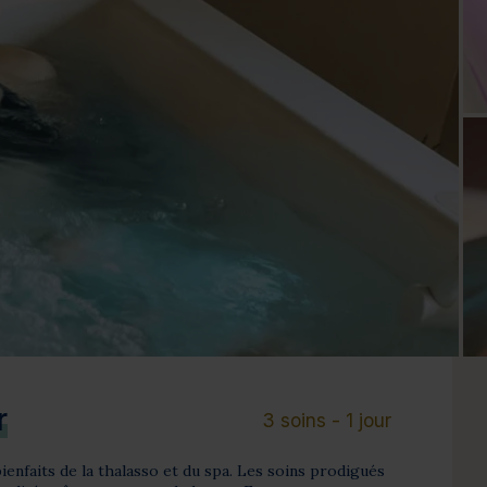
Cure de 6 jours et +
Mini-cure 3 à 5 jours
Escapade 1 à 2 
r
3 soins - 1 jour
ienfaits de la thalasso et du spa. Les soins prodigués