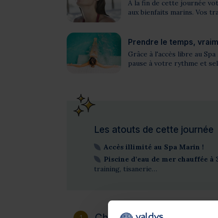
À la fin de cette journée v
aux bienfaits marins. Vos tr
Prendre le temps, vrai
Grâce à l'accès libre au Spa 
pause à votre rythme et sel
Les atouts de cette journée
Accès illimité au Spa Marin !
Piscine d’eau de mer chauffée à 
training, tisanerie…
Choisissez votre destinat
1