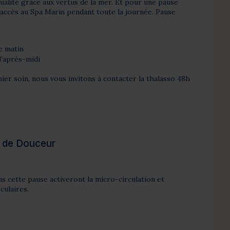
alité grâce aux vertus de la mer. Et pour une pause
 accès au Spa Marin pendant toute la journée. Pause
e matin
l’après-midi
er soin, nous vous invitons à contacter la thalasso 48h
e de Douceur
ns cette pause activeront la micro-circulation et
ulaires.