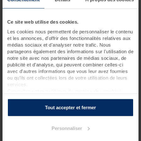
1 jour • 3 soins
Ce site web utilise des cookies.
Il suffit d'une journée pour prendre goût aux bienfaits de la
thalasso et du spa. Les soins prodigués lors de cette
cure
Les cookies nous permettent de personnaliser le contenu
bien-être
sont de grande qualité grâce aux vertus de la mer.
et les annonces, d'offrir des fonctionnalités relatives aux
Et pour une pause bien-être encore plus intense, vous avez
médias sociaux et d'analyser notre trafic. Nous
libre accès au Spa Marin pendant toute la journée. Pause
partageons également des informations sur l'utilisation de
possible tous les jours.
notre site avec nos partenaires de médias sociaux, de
publicité et d'analyse, qui peuvent combiner celles-ci
Rendez-vous à 8h40 pour une réservation le matin
avec d'autres informations que vous leur avez fournies
Rendez-vous à 13h40 pour une réservation l’après-midi
ou qu'ils ont collectées lors de votre utilisation de leurs
services.
Pour connaître l’heure de début de votre premier soin, nous
Consulter notre politique de gestion des cookies
vous invitons à contacter la thalasso 48h avant votre venue.
Tout accepter et fermer
La journée est à vous !
Personnaliser
Programme des soins
Soins thalasso