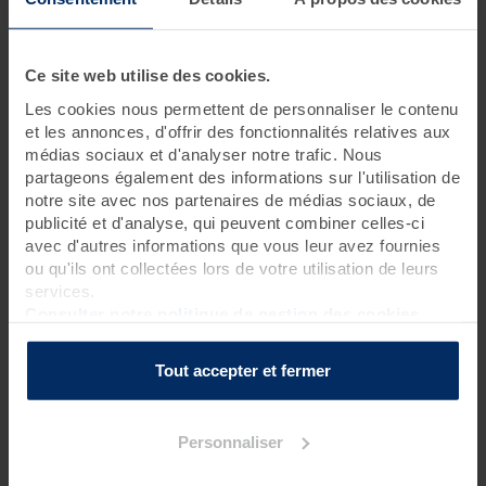
1 jour • 3 soins
Ce site web utilise des cookies.
Il suffit d'une journée pour prendre goût aux bienfaits de la
thalasso et du spa. Les soins prodigués lors de cette
cure
Les cookies nous permettent de personnaliser le contenu
bien-être
sont de grande qualité grâce aux vertus de la mer.
et les annonces, d'offrir des fonctionnalités relatives aux
Et pour une pause bien-être encore plus intense, vous avez
médias sociaux et d'analyser notre trafic. Nous
libre accès au Spa Marin pendant toute la journée. Pause
partageons également des informations sur l'utilisation de
possible tous les jours.
notre site avec nos partenaires de médias sociaux, de
publicité et d'analyse, qui peuvent combiner celles-ci
Rendez-vous à 8h40 pour une réservation le matin
avec d'autres informations que vous leur avez fournies
Rendez-vous à 13h40 pour une réservation l’après-midi
ou qu'ils ont collectées lors de votre utilisation de leurs
services.
Pour connaître l’heure de début de votre premier soin, nous
Consulter notre politique de gestion des cookies
vous invitons à contacter la thalasso 48h avant votre venue.
Tout accepter et fermer
La journée est à vous !
Personnaliser
Programme des soins
Soins thalasso