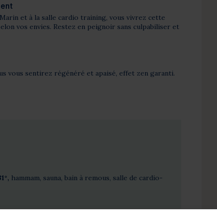
ment
Marin et à la salle cardio training, vous vivrez cette
elon vos envies. Restez en peignoir sans culpabiliser et
ous vous sentirez régénéré et apaisé, effet zen garanti.
31°,
hammam, sauna, bain à remous, salle de cardio-