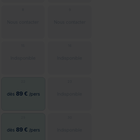
8
9
Nous contacter
Nous contacter
15
16
Indisponible
Indisponible
22
23
89 €
Indisponible
dès
/pers
29
30
89 €
Indisponible
dès
/pers