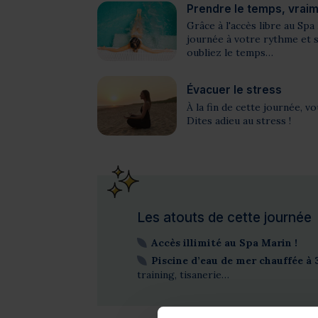
Prendre le temps, vrai
Grâce à l'accès libre au Spa 
journée à votre rythme et s
oubliez le temps…
Évacuer le stress
À la fin de cette journée, v
Dites adieu au stress !
Les atouts de cette journée
Accès illimité au Spa Marin !
Piscine d’eau de mer chauffée à 
training, tisanerie…