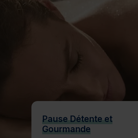
Bien-être
Santé
Minceur
Sur-mesure
Pause Détente et
Gourmande