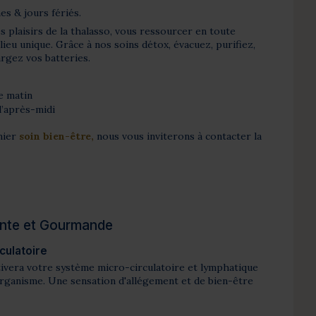
es & jours fériés.
 plaisirs de la thalasso, vous ressourcer en toute
lieu unique. Grâce à nos soins détox, évacuez, purifiez,
argez vos batteries.
e matin
l’après-midi
mier
soin bien-être,
nous vous inviterons à contacter la
ente et Gourmande
culatoire
tivera votre système micro-circulatoire et lymphatique
organisme. Une sensation d'allégement et de bien-être