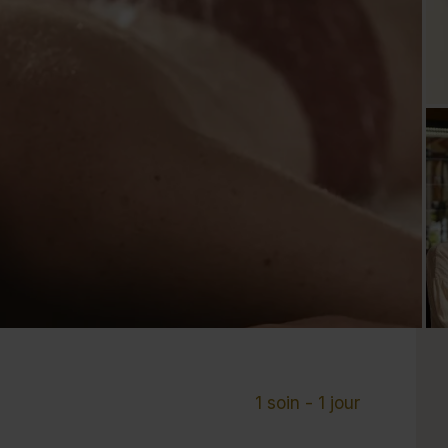
Cure de 6 jours et +
Mini-cure 3 à 5 jours
Escapade 1 à 2 
1 soin - 1 jour