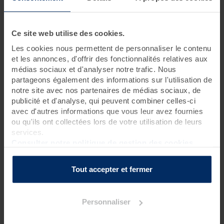
1 jour • 3 soins
Ce site web utilise des cookies.
Tout le monde rêve d'avoir son moment privilégié, pour ne
penser à rien. Cette journée est idéale pour se recentrer sur
Les cookies nous permettent de personnaliser le contenu
soi-même. Des soins thalasso et spa, ainsi qu'un accès libre au
et les annonces, d'offrir des fonctionnalités relatives aux
Spa Marin vous feront oublier le monde extérieur le temps
médias sociaux et d'analyser notre trafic. Nous
d'une journée. Pause possible tous les jours.
partageons également des informations sur l'utilisation de
notre site avec nos partenaires de médias sociaux, de
Rendez-vous à 8h40 pour une réservation le matin
publicité et d'analyse, qui peuvent combiner celles-ci
Rendez-vous à 13h40 pour une réservation l’après-midi
avec d'autres informations que vous leur avez fournies
ou qu'ils ont collectées lors de votre utilisation de leurs
Pour connaître l’heure de début de votre premier
soin bien-
services.
être
, nous vous inviterons à contacter la thalasso 48h avant
Consulter notre politique de gestion des cookies
votre venue.
Tout accepter et fermer
La journée est à vous !
Personnaliser
Programme des soins
Soin spécifique