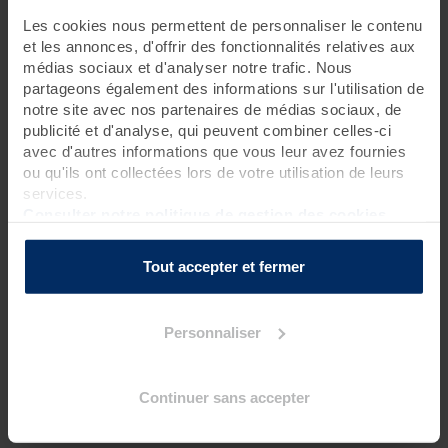
Les cookies nous permettent de personnaliser le contenu
1 jour • 2 soins
et les annonces, d'offrir des fonctionnalités relatives aux
médias sociaux et d'analyser notre trafic. Nous
Les bienfaits du spa dans un lieu unique ! Laissez-vous
partageons également des informations sur l'utilisation de
envoûter pour lâcher prise et retrouver une sérénité intérieure.
notre site avec nos partenaires de médias sociaux, de
Rituel possible tous les jours.
publicité et d'analyse, qui peuvent combiner celles-ci
Rendez-vous à 8h40 pour une réservation le matin
avec d'autres informations que vous leur avez fournies
Rendez-vous à 13h40 pour une réservation l’après-midi
ou qu'ils ont collectées lors de votre utilisation de leurs
services.
Pour connaître l’heure de début de votre premier
soin bien-
Consulter notre politique de gestion des cookies
être
, nous vous inviterons à contacter la thalasso 48h avant
votre venue.
Tout accepter et fermer
Programme des soins
Personnaliser
Soins spa
1 gommage corps*
?
1 massage du monde au choix parmi : abhyanga, californien,
Continuer sans accepter
hawaïen lomi-lomi, balinais** (50 mn)
?