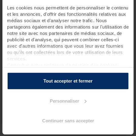
Les cookies nous permettent de personnaliser le contenu
1 jour • 2 soins
et les annonces, d'offrir des fonctionnalités relatives aux
médias sociaux et d'analyser notre trafic. Nous
Les bienfaits du spa dans un lieu unique ! Laissez-vous
partageons également des informations sur l'utilisation de
envoûter pour lâcher prise et retrouver une sérénité intérieure.
notre site avec nos partenaires de médias sociaux, de
Rituel possible tous les jours.
publicité et d'analyse, qui peuvent combiner celles-ci
Rendez-vous à 8h40 pour une réservation le matin
avec d'autres informations que vous leur avez fournies
Rendez-vous à 13h40 pour une réservation l’après-midi
ou qu'ils ont collectées lors de votre utilisation de leurs
services.
Pour connaître l’heure de début de votre premier
soin bien-
Consulter notre politique de gestion des cookies
être
, nous vous inviterons à contacter la thalasso 48h avant
votre venue.
Tout accepter et fermer
Programme des soins
Personnaliser
Soins spa
1 gommage corps*
?
1 massage du monde au choix parmi : abhyanga, californien,
Continuer sans accepter
hawaïen lomi-lomi, balinais** (50 mn)
?