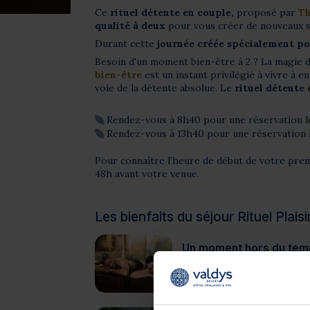
Ce
rituel détente en couple,
proposé par
Th
qualité à deux
pour vous créer de nouveaux s
Durant cette
journée créée spécialement pou
Besoin d'un moment bien-être à 2 ? La magie 
bien-être
est un instant privilégié à vivre à e
voie de la détente absolue. Le
rituel détente
Rendez-vous à 8h40 pour une réservation l
Rendez-vous à 13h40 pour une réservation 
Pour connaître l’heure de début de votre prem
48h avant votre venue.
Les bienfaits du séjour Rituel Plais
Un moment hors du temp
Ce rituel est composé de 3 
de profiter du moment prés