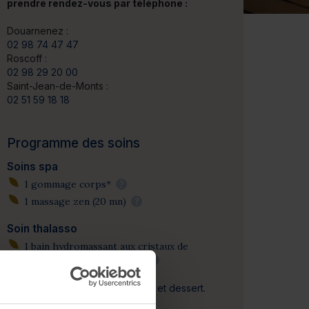
prendre rendez-vous par téléphone :
Douarnenez :
02 98 74 47 47
Roscoff :
02 98 29 20 00
Saint-Jean-de-Monts :
02 51 59 18 18
Programme des soins
Soins spa
1 gommage corps*
?
1 massage zen (20 mn)
?
Soin thalasso
1 bain hydromassant aux cristaux de
mer ou à la gelée d'algues
?
+ 1 déjeuner 3 plats
(entrée, plat et dessert.
Hors boissons).