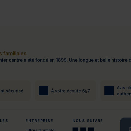
 familiales
ier centre a été fondé en 1899. Une longue et belle histoire d
Avis cl
nt sécurisé
À votre écoute 6j/7
authen
ALES
ENTREPRISE
NOUS SUIVRE
C
Offres d'emploi