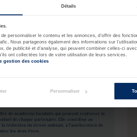
Détails
ommage et du massage sera la clé du lâcher-prise de ce
ge et de complicité avec un de vos proches sera
ies.
 est un geste beauté important pour parfaire l'éclat de
e personnaliser le contenu et les annonces, d'offrir des fonctio
er toutes les cellules mortes accumulées pour ainsi
rafic. Nous partageons également des informations sur l'utilisati
énétration des soins et cosmétiques. Le gommage
, de publicité et d'analyse, qui peuvent combiner celles-ci avec
toires et lymphatiques et favorise la fabrication des
ils ont collectées lors de votre utilisation de leurs services.
Effet adoucissant garanti !
de gestion des cookies
ter
Personnaliser
To
fre de nombreux bienfaits qui peuvent renforcer la
ividuel de chaque partenaire. Elle contribue au
la réduction du stress ambiant, à l'amélioration de
ntre les deux êtres.