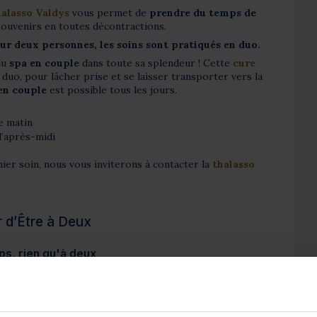
alasso Valdys
vous permet de
prendre du temps de
ouvenirs en toutes décontractions.
r deux personnes, les soins sont pratiqués en duo.
du
spa en couple
dans toute sa splendeur ! Cette
cure
n duo, pour lâcher prise et se laisser transporter vers la
 en couple
est possible tous les jours.
e matin
l’après-midi
ier soin, nous vous inviterons à contacter la
thalasso
ir d’Être à Deux
s, rien qu'à deux
soins durant lesquels vous ne serez jamais séparés afin
ent à deux et vivre une expérience précieuse.