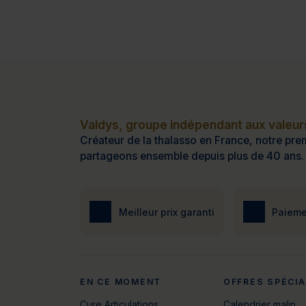
Valdys, groupe indépendant aux valeurs
Créateur de la thalasso en France, notre prem
partageons ensemble depuis plus de 40 ans.
Meilleur prix garanti
Paieme
EN CE MOMENT
OFFRES SPÉCI
Cure Articulations
Calendrier malin