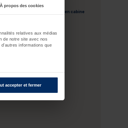
* Parmi notre sélection.
À propos des cookies
Tous les soins sont pratiqués en cabine
duo.
nnalités relatives aux médias
on de notre site avec nos
 d'autres informations que
ut accepter et fermer