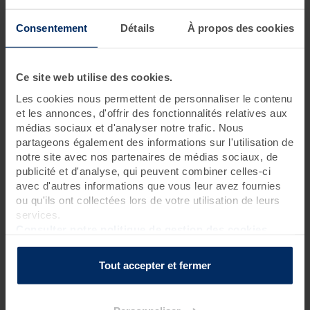
1 jour • 3 soins
Consentement
Détails
À propos des cookies
Ce
rituel détente en couple,
proposé par
Thalasso
Valdys
vous permet de
prendre du temps de qualité à deux
pour vous créer de nouveaux souvenirs en toutes
Ce site web utilise des cookies.
décontractions.
Les cookies nous permettent de personnaliser le contenu
Durant cette
journée créée spécialement pour deux
et les annonces, d'offrir des fonctionnalités relatives aux
personnes, les soins sont pratiqués en duo.
médias sociaux et d'analyser notre trafic. Nous
Besoin d'un moment bien-être à 2 ? La magie du
spa en
partageons également des informations sur l'utilisation de
couple
dans toute sa splendeur ! Cette
cure bien-être
est un
notre site avec nos partenaires de médias sociaux, de
instant privilégié à vivre à en duo, pour lâcher prise et se
publicité et d'analyse, qui peuvent combiner celles-ci
laisser transporter vers la voie de la détente absolue. Le
rituel
avec d'autres informations que vous leur avez fournies
détente en couple
est possible tous les jours.
ou qu'ils ont collectées lors de votre utilisation de leurs
services.
Rendez-vous à 8h40 pour une réservation le matin
Consulter notre politique de gestion des cookies
Rendez-vous à 13h40 pour une réservation l’après-midi
Pour connaître l’heure de début de votre premier soin, nous
Tout accepter et fermer
vous inviterons à contacter la
thalasso
48h avant votre venue.