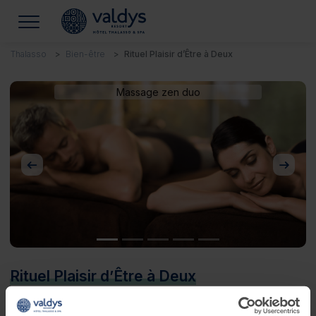
Thalasso
Bien-être
Rituel Plaisir d’Être à Deux
Massage zen duo
Précédent
Suivan
Rituel Plaisir d’Être à Deux
Besoin d'un moment bien-être à 2 ?