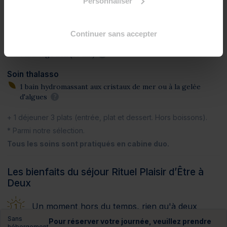
Personnaliser
Programme des soins
Soins spa
Continuer sans accepter
1 gommage corps*
?
1 massage zen (20 mn)
?
Soin thalasso
1 bain hydromassant aux cristaux de mer ou à la gelée
d'algues
?
+ 1 déjeuner 3 plats
(entrée, plat et dessert. Hors boissons).
* Parmi notre sélection.
Tous les soins sont pratiqués en cabine duo.
Les bienfaits du séjour Rituel Plaisir d’Être à
Deux
Un moment hors du temps, rien qu'à deux
Sans
Pour réserver votre journée, veuillez prendre
hébergement