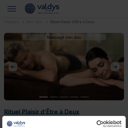
Thalasso
Bien-être
Rituel Plaisir d’Être à Deux
Massage zen duo
Précédent
Suivan
Rituel Plaisir d’Être à Deux
Besoin d'un moment bien-être à 2 ?