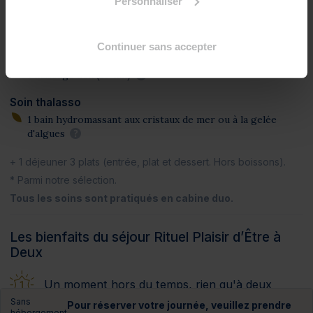
Personnaliser
Programme des soins
Soins spa
Continuer sans accepter
1 gommage corps*
?
1 massage zen (20 mn)
?
Soin thalasso
1 bain hydromassant aux cristaux de mer ou à la gelée
d'algues
?
+ 1 déjeuner 3 plats
(entrée, plat et dessert. Hors boissons).
* Parmi notre sélection.
Tous les soins sont pratiqués en cabine duo.
Les bienfaits du séjour Rituel Plaisir d’Être à
Deux
Un moment hors du temps, rien qu'à deux
Sans
Pour réserver votre journée, veuillez prendre
hébergement