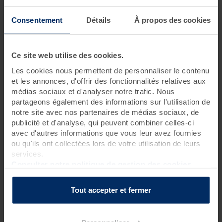
1 jour • 3 soins
Consentement
Détails
À propos des cookies
Ce
rituel détente en couple,
proposé par
Thalasso
Valdys
vous permet de
prendre du temps de qualité à deux
pour vous créer de nouveaux souvenirs en toutes
Ce site web utilise des cookies.
décontractions.
Les cookies nous permettent de personnaliser le contenu
Durant cette
journée créée spécialement pour deux
et les annonces, d'offrir des fonctionnalités relatives aux
personnes, les soins sont pratiqués en duo.
médias sociaux et d'analyser notre trafic. Nous
Besoin d'un moment bien-être à 2 ? La magie du
spa en
partageons également des informations sur l'utilisation de
couple
dans toute sa splendeur ! Cette
cure bien-être
est un
notre site avec nos partenaires de médias sociaux, de
instant privilégié à vivre à en duo, pour lâcher prise et se
publicité et d'analyse, qui peuvent combiner celles-ci
laisser transporter vers la voie de la détente absolue. Le
rituel
avec d'autres informations que vous leur avez fournies
détente en couple
est possible tous les jours.
ou qu'ils ont collectées lors de votre utilisation de leurs
services.
Rendez-vous à 8h40 pour une réservation le matin
Consulter notre politique de gestion des cookies
Rendez-vous à 13h40 pour une réservation l’après-midi
Pour connaître l’heure de début de votre premier soin, nous
Tout accepter et fermer
vous inviterons à contacter la
thalasso
48h avant votre venue.