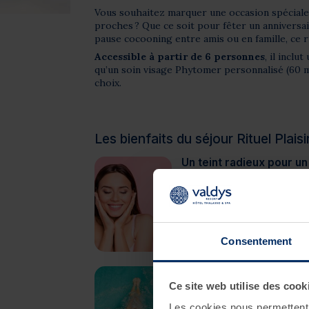
Vous souhaitez marquer une occasion spéciale
proches ? Que ce soit pour fêter un anniversai
pause cocooning entre amis ou en famille, ce rit
Accessible à partir de 6 personnes
, il incl
qu’un soin visage Phytomer personnalisé (60 m
choix.
Les bienfaits du séjour Rituel Plais
Un teint radieux pour un
Le soin visage, spécialemen
anniversaire, est conçu pour
des produits riches en actif
hydratation intense, affine l
lisse, douce et resplendissa
Consentement
attentions !
Passez du temps ense
Ce site web utilise des cook
Avec un accès libre au Spa M
parenthèse bien-être en co
Les cookies nous permettent d