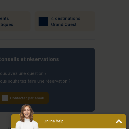
ients
4 destinations
tiques
Grand Ouest
onseils et réservations
ous avez une question ?
ous souhaitez faire une réservation ?
Contacter par email
Online help
Date de fermeture
Mentions légales