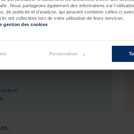
icité sont les maîtres mots. Savourez ensemble l'art de
rafic. Nous partageons également des informations sur l'utilisati
ignoir sans culpabiliser, échangez des sourires sincères
, de publicité et d'analyse, qui peuvent combiner celles-ci avec
 relaxation en toute sérénité. Une invitation à renouer
ils ont collectées lors de votre utilisation de leurs services.
e ensemble, dans un cadre apaisant et ressourçant.
de gestion des cookies
ter
Personnaliser
To
z prendre rendez-vous par téléphone :
0 61 89 97
18
ns :