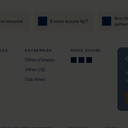
Avis cl
nt sécurisé
À votre écoute 6j/7
authen
ALES
ENTREPRISE
NOUS SUIVRE
C
Offres d'emploi
Offres CSE
V
Club fitneo
V
r
ditions des offres du moment
Plan du site
Presse