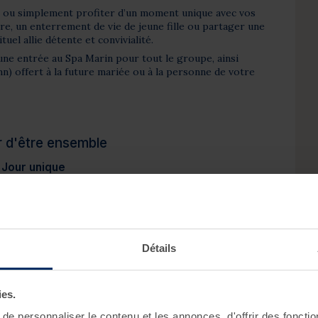
 ou simplement profiter d’un moment unique avec vos
re, un enterrement de vie de jeune fille ou partager une
uel allie détente et convivialité.
ut une entrée au Spa Marin pour tout le groupe, ainsi
n) offert à la future mariée ou à la personne de votre
ir d'être ensemble
 Jour unique
t offert à la mariée ou à la personne célébrant son
 révéler un éclat naturel et sublimer la peau. Grâce à
s hydratants et revitalisants, ce soin procure une
e grain de peau et illumine le teint. Résultat : une peau
nte, parfaite pour être au centre de toutes les
Détails
mble
ies.
arin et à la salle de cardio-training, offrez-vous une
mpagnie de vos proches. Profitez d'une journée à votre
e personnaliser le contenu et les annonces, d'offrir des fonctio