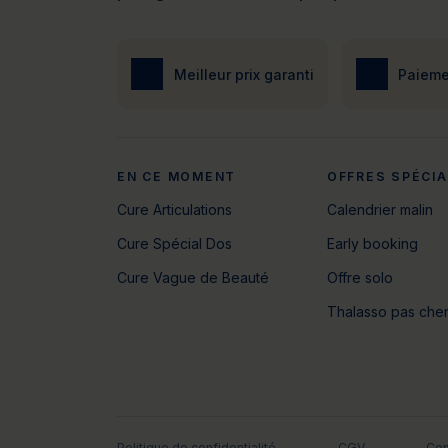
Meilleur prix garanti
Paieme
EN CE MOMENT
OFFRES SPÉCI
Cure Articulations
Calendrier malin
Cure Spécial Dos
Early booking
Cure Vague de Beauté
Offre solo
Thalasso pas che
Politique de confidentialité
CGV
Con