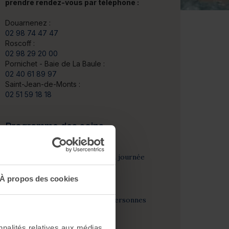
prendre rendez-vous par téléphone :
Douarnenez :
02 98 74 47 47
Roscoff :
02 98 29 20 00
Pornichet - Baie de La Baule :
02 40 61 89 97
Saint-Jean-de-Monts :
02 51 59 18 18
Programme des soins
Soin thalasso
1 accès au Spa Marin toute la journée
pour tout le groupe
À propos des cookies
Soin spa
1 soin visage pour une des personnes
du groupe
nnalités relatives aux médias